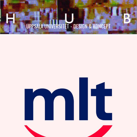
UPPSALA UNIVERSITET - DESIGN & KONCEPT