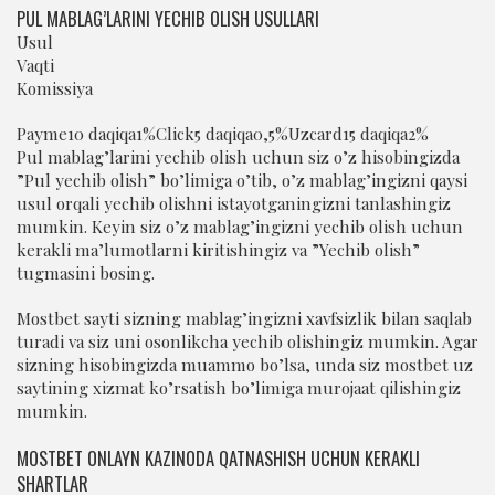
PUL MABLAG’LARINI YECHIB OLISH USULLARI
Usul
Vaqti
Komissiya
Payme
10 daqiqa
1%
Click
5 daqiqa
0,5%
Uzcard
15 daqiqa
2%
Pul mablag’larini yechib olish uchun siz o’z hisobingizda
”Pul yechib olish” bo’limiga o’tib, o’z mablag’ingizni qaysi
usul orqali yechib olishni istayotganingizni tanlashingiz
mumkin. Keyin siz o’z mablag’ingizni yechib olish uchun
kerakli ma’lumotlarni kiritishingiz va ”Yechib olish”
tugmasini bosing.
Mostbet sayti sizning mablag’ingizni xavfsizlik bilan saqlab
turadi va siz uni osonlikcha yechib olishingiz mumkin. Agar
sizning hisobingizda muammo bo’lsa, unda siz mostbet uz
saytining xizmat ko’rsatish bo’limiga murojaat qilishingiz
mumkin.
MOSTBET ONLAYN KAZINODA QATNASHISH UCHUN KERAKLI
SHARTLAR