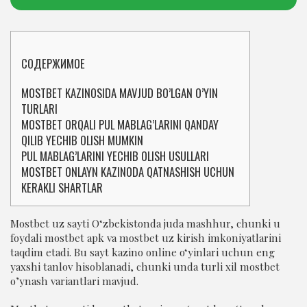
СОДЕРЖИМОЕ
MOSTBET KAZINOSIDA MAVJUD BO’LGAN O’YIN
TURLARI
MOSTBET ORQALI PUL MABLAG’LARINI QANDAY
QILIB YECHIB OLISH MUMKIN
PUL MABLAG’LARINI YECHIB OLISH USULLARI
MOSTBET ONLAYN KAZINODA QATNASHISH UCHUN
KERAKLI SHARTLAR
Mostbet uz sayti O‘zbekistonda juda mashhur, chunki u
foydali mostbet apk va mostbet uz kirish imkoniyatlarini
taqdim etadi. Bu sayt kazino online o‘yinlari uchun eng
yaxshi tanlov hisoblanadi, chunki unda turli xil mostbet
o’ynash variantlari mavjud.