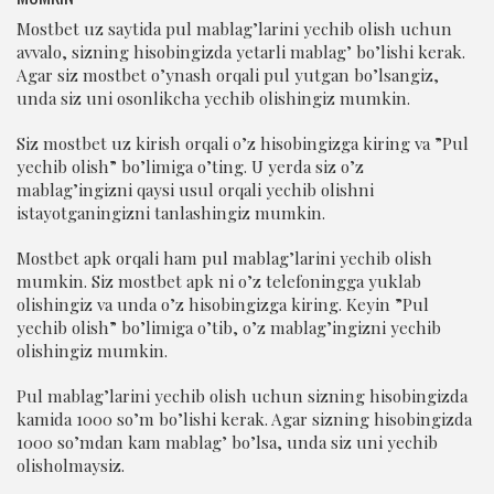
Mostbet uz saytida pul mablag’larini yechib olish uchun
avvalo, sizning hisobingizda yetarli mablag’ bo’lishi kerak.
Agar siz mostbet o’ynash orqali pul yutgan bo’lsangiz,
unda siz uni osonlikcha yechib olishingiz mumkin.
Siz mostbet uz kirish orqali o’z hisobingizga kiring va ”Pul
yechib olish” bo’limiga o’ting. U yerda siz o’z
mablag’ingizni qaysi usul orqali yechib olishni
istayotganingizni tanlashingiz mumkin.
Mostbet apk orqali ham pul mablag’larini yechib olish
mumkin. Siz mostbet apk ni o’z telefoningga yuklab
olishingiz va unda o’z hisobingizga kiring. Keyin ”Pul
yechib olish” bo’limiga o’tib, o’z mablag’ingizni yechib
olishingiz mumkin.
Pul mablag’larini yechib olish uchun sizning hisobingizda
kamida 1000 so’m bo’lishi kerak. Agar sizning hisobingizda
1000 so’mdan kam mablag’ bo’lsa, unda siz uni yechib
olisholmaysiz.