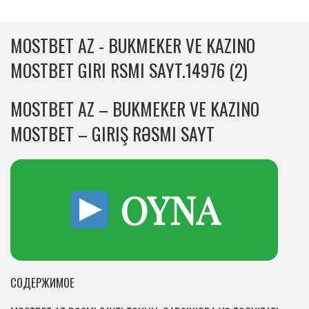
MOSTBET AZ - BUKMEKER VE KAZINO
MOSTBET GIRI RSMI SAYT.14976 (2)
MOSTBET AZ – BUKMEKER VE KAZINO
MOSTBET – GIRIŞ RƏSMI SAYT
OYNA
СОДЕРЖИМОЕ