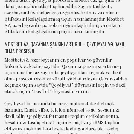
məlumatlar, qeydiyyat prosesini, mostbet.az girişinə və
daha çox məlumatlar təqdim edilir. Saytın təchizatı,
azərbaycanlı istifadəçilərə uyğunlaşdırılmış və onların
istifadəsini kolaylaşdırmaq üçün hazırlanmışdır. Mostbet
AZ, azərbaycanlı qazinolara uyğunlaşdırılmış və onların
istifadəsini kolaylaşdırmaq üçün hazırlanmışdır.
MOSTBET AZ: QAZANMA ŞANSINI ARTIRIN – QEYDIYYAT VƏ DAXIL
OLMA PROSESINI
Mostbet AZ, Azerbaycanın en populyar və güvenilir
bukmek ve kazino saytıdır. Qazanma şansınızı artırmaq
üçün mostbet.az saytında qeydiyyatdan keçmək və daxil
olma prosesini asan və sürətli yoldan izləyin. Qeydiyyatdan
keçmək üçün saytda ”Qeydiyyat” düyməsini seçin və daxil
etmək üçün ”Daxil ol” düyməsini vurun.
Qeydiyyat formasında bir neçə məlumat daxil etmək
lazımdır. Email, şifrə, telefon nömrəsi və ad-soyadınızı
daxil edin. Qeydiyyat formasını təqdim etdikdən sonra,
hesabınızı təsdiq etmək üçün e-poçt və ya SMS təqdim
etdiyiniz məlumatlara təsdiq kodu göndərəcək. Təsdiq