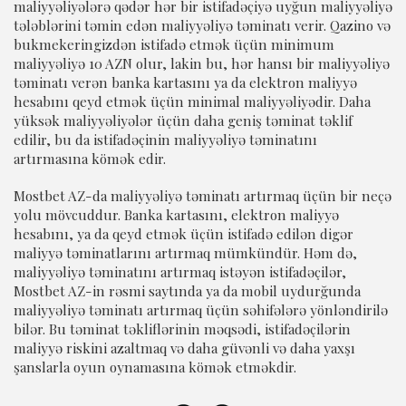
maliyyəliyələrə qədər hər bir istifadəçiyə uyğun maliyyəliyə
tələblərini təmin edən maliyyəliyə təminatı verir. Qazino və
bukmekeringizdən istifadə etmək üçün minimum
maliyyəliyə 10 AZN olur, lakin bu, hər hansı bir maliyyəliyə
təminatı verən banka kartasını ya da elektron maliyyə
hesabını qeyd etmək üçün minimal maliyyəliyədir. Daha
yüksək maliyyəliyələr üçün daha geniş təminat təklif
edilir, bu da istifadəçinin maliyyəliyə təminatını
artırmasına kömək edir.
Mostbet AZ-da maliyyəliyə təminatı artırmaq üçün bir neçə
yolu mövcuddur. Banka kartasını, elektron maliyyə
hesabını, ya da qeyd etmək üçün istifadə edilən digər
maliyyə təminatlarını artırmaq mümkündür. Həm də,
maliyyəliyə təminatını artırmaq istəyən istifadəçilər,
Mostbet AZ-in rəsmi saytında ya da mobil uydurğunda
maliyyəliyə təminatı artırmaq üçün səhifələrə yönləndirilə
bilər. Bu təminat təkliflərinin məqsədi, istifadəçilərin
maliyyə riskini azaltmaq və daha güvənli və daha yaxşı
şanslarla oyun oynamasına kömək etməkdir.