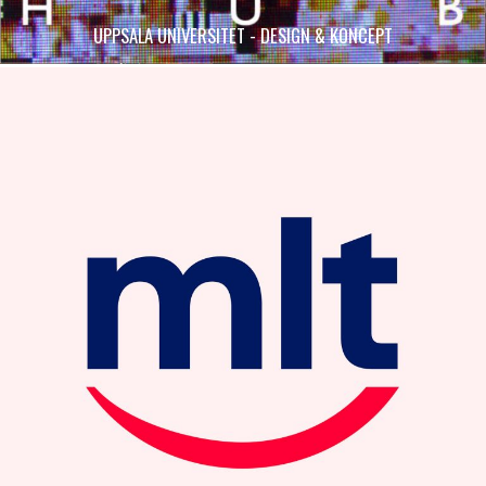
UPPSALA UNIVERSITET - DESIGN & KONCEPT