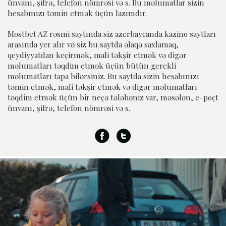
ünvanı, şifrə, telefon nömrəsi və s. Bu məlumatlar sizin
hesabınızı təmin etmək üçün lazımdır.
Mostbet AZ rəsmi saytında siz azerbaycanda kazino saytları
arasında yer alır və siz bu saytda əlaqə saxlamaq,
qeydiyyatdan keçirmək, mali təkşir etmək və digər
məlumatları təqdim etmək üçün bütün gerekli
məlumatları tapa bilərsiniz. Bu saytda sizin hesabınızı
təmin etmək, mali təkşir etmək və digər məlumatları
təqdim etmək üçün bir neçə tələbəniz var, məsələn, e-poçt
ünvanı, şifrə, telefon nömrəsi və s.