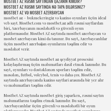
MOSTBET AZ RƏSMI SAYTINDAN QAZANIN KIMDIR?
MOSTBET AZ RƏSMI SAYTINDA NƏ TAPA BILƏRSINIZ?
MOSTBET AZ VƏ MOSBET AZERBAYCAN
mostbet az
– bukmekeringiz və kazino oyunları üçün ideal
veb sayt. Mostbet.com və mostbet.az adlı rəsmi saytlardan
biri, Azerbaycanın məsləhətli və güvenli oyun
platformasıdır. Mostbet AZ saytında mostbet azerbaycan və
mosbet azerbaycan kimi da tanınır. Bu sayt, Azerbaycanlılar
üçün mostbet azerbaijan oyunlarını təqdim edir və
məsləhət verir.
Mostbet AZ saytında mostbet az qeydiyyat prosesini
kolaylaşdırmaq üçün məlumatları daxil etmək lazımdır. Bu
sayt, oyunları və dəstəklənən sporları təqdim edir,
məsələn, futbol, voleybol, tenis və daha çox. Mostbet AZ
saytında azerbaycanda kazino saytlari arasında bir yer alır
və məlumatları təqdim edir.
Mostbet AZ saytında mostbet giriş yaparken, rəsmi saytın
məlumatlarını təqdim etmək lazımdır. Bu sayt,
Azerbaycanlılar üçün güvenli və məsləhətli bir oyun