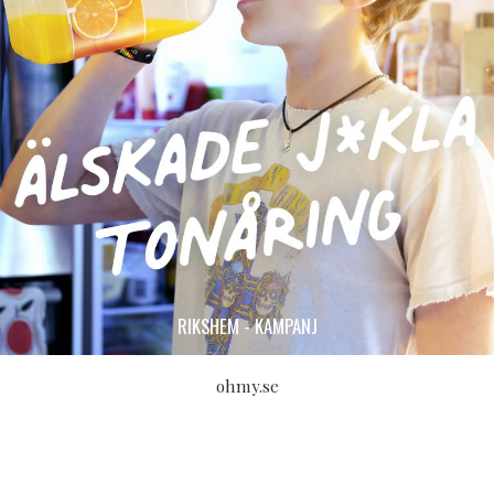
RIKSHEM - KAMPANJ
ohmy.se