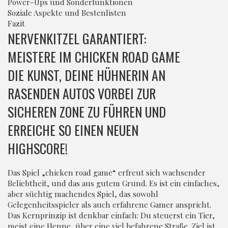
Power-Ups und Sonderfunktionen
Soziale Aspekte und Bestenlisten
Fazit
NERVENKITZEL GARANTIERT:
MEISTERE IM CHICKEN ROAD GAME
DIE KUNST, DEINE HÜHNERIN AN
RASENDEN AUTOS VORBEI ZUR
SICHEREN ZONE ZU FÜHREN UND
ERREICHE SO EINEN NEUEN
HIGHSCORE!
Das Spiel „
chicken road game
“ erfreut sich wachsender
Beliebtheit, und das aus gutem Grund. Es ist ein einfaches,
aber süchtig machendes Spiel, das sowohl
Gelegenheitsspieler als auch erfahrene Gamer anspricht.
Das Kernprinzip ist denkbar einfach: Du steuerst ein Tier,
meist eine Henne, über eine viel befahrene Straße. Ziel ist