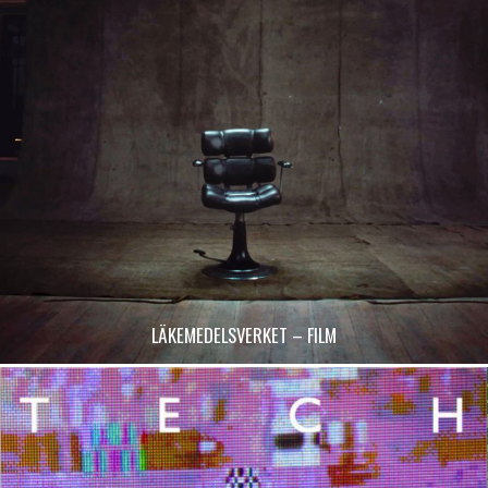
LÄKEMEDELSVERKET – FILM