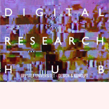
UPPSALA UNIVERSITET - DESIGN & KONCEPT