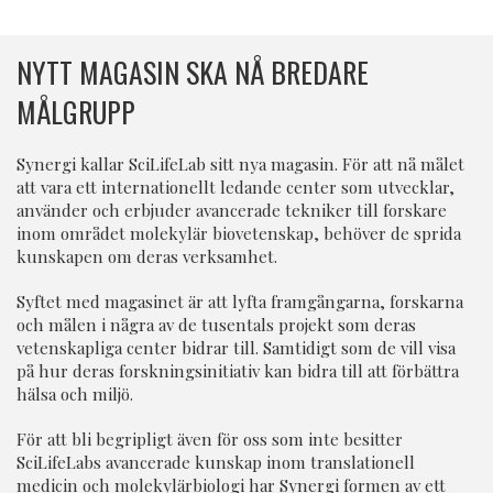
NYTT MAGASIN SKA NÅ BREDARE
MÅLGRUPP
Synergi kallar SciLifeLab sitt nya magasin. För att nå målet
att vara ett internationellt ledande center som utvecklar,
använder och erbjuder avancerade tekniker till forskare
inom området molekylär biovetenskap, behöver de sprida
kunskapen om deras verksamhet.
Syftet med magasinet är att lyfta framgångarna, forskarna
och målen i några av de tusentals projekt som deras
vetenskapliga center bidrar till. Samtidigt som de vill visa
på hur deras forskningsinitiativ kan bidra till att förbättra
hälsa och miljö.
För att bli begripligt även för oss som inte besitter
SciLifeLabs avancerade kunskap inom translationell
medicin och molekylärbiologi har Synergi formen av ett