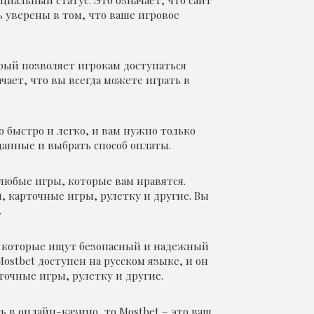
иальный статус. Это означает, что сайт
 уверены в том, что ваше игровое
рый позволяет игрокам доступаться
ачает, что вы всегда можете играть в
о быстро и легко, и вам нужно только
данные и выбрать способ оплаты.
 любые игры, которые вам нравятся.
, карточные игры, рулетку и другие. Вы
.
в, которые ищут безопасный и надежный
ostbet доступен на русском языке, и он
точные игры, рулетку и другие.
 в онлайн-казино, то Mostbet – это ваш