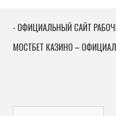
- ОФИЦИАЛЬНЫЙ САЙТ РАБОЧЕ
МОСТБЕТ КАЗИНО – ОФИЦИАЛЬ