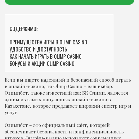
СОДЕРЖИМОЕ
ПРЕИМУЩЕСТВА ИГРЫ В OLIMP CASINO
УДОБСТВО И ДОСТУПНОСТЬ
КАК НАЧАТЬ ИГРАТЬ В OLIMP CASINO
БОНУСЫ И АКЦИИ OLIMP CASINO
Если вы ищете надежный и безопасный способ играть
в онлайн-казино, то Olimp Casino – ваш выбор.
Олимпбет, также известный как БК Олимп, является
одним из самых популярных онлайн-казино в
Казахстане, которое предлагает широкий спектр игр и
услуг.
Олимпбет – это официальный сайт, который
обеспечивает безопасность и конфиденциальность
игроков. Онлайн-казино использует современные