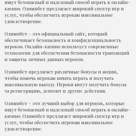
ищут безопасный и надежный способ играть в онлайн-
казино. Олимпбет предлагает широкий спектр игр и
услуг, чтобы обеспечить игрокам максимальное
удовлетворение.
Олимпбет – это официальный сайт, который
обеспечивает безопасность и конфиденциальность
игроков. Онлайн-казино использует современные
технологии для обеспечения безопасности транзакций
и защиты личных данных игроков.
Олимпбет предлагает различные бонусы и акции,
чтобы помочь игрокам начать играть и получать
максимальную выгоду. Игроки могут получать бонусы
за регистрацию, депозит и другие действия.
Олимпбет – это лучший выбор для игроков, которые
ищут безопасный и надежный способ играть в онлайн-
казино. Олимпбет предлагает широкий спектр игр и
услуг, чтобы обеспечить игрокам максимальное
удовлетворение.