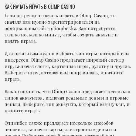
КАК НАЧАТЬ ИГРАТЬ В OLIMP CASINO
Если вы решили начать играть в Olimp Casino, то
сначала вам нужно зарегистрироваться на
официальном сайте olimpbet.kz. Вам потребуется
только несколько минут, чтобы создать аккаунт и
начать играть.
Для начала вам нужно выбрать тип игры, который вам
интересен. Olimp Casino предлагает широкий спектр
игр, включая слоты, карточные игры, рулетку и другие.
Выберите игру, которая вам понравилась, и начните
играть.
Важно помнить, что Olimp Casino предлагает несколько
типов аккаунтов, включая реальные деньги и игровые
деньги. Выберите тип аккаунта, который вам нужен, и
начните играть.
Олимпбет также предлагает несколько способов
депозита, включая карты, электронные деньги и
другие. Выберите способ депозита, который вам