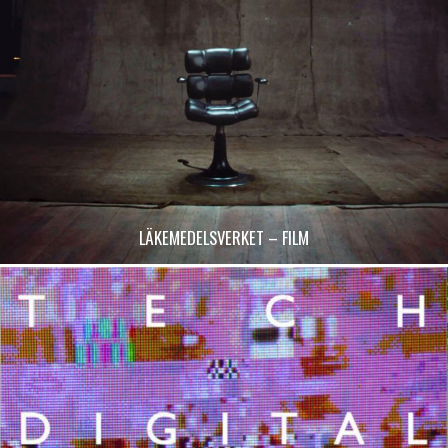
LÄKEMEDELSVERKET – FILM