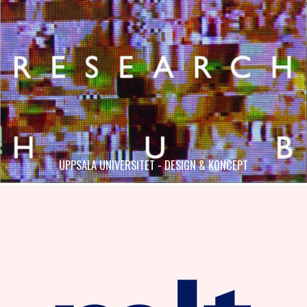
UPPSALA UNIVERSITET - DESIGN & KONCEPT