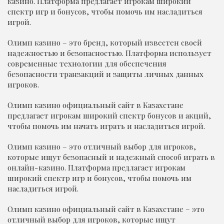
казино. Платформа предлагает игрокам широкий
спектр игр и бонусов, чтобы помочь им насладиться
игрой.
Олимп казино – это бренд, который известен своей
надежностью и безопасностью. Платформа использует
современные технологии для обеспечения
безопасности транзакций и защиты личных данных
игроков.
Олимп казино официальный сайт в Казахстане
предлагает игрокам широкий спектр бонусов и акций,
чтобы помочь им начать играть и насладиться игрой.
Олимп казино – это отличный выбор для игроков,
которые ищут безопасный и надежный способ играть в
онлайн-казино. Платформа предлагает игрокам
широкий спектр игр и бонусов, чтобы помочь им
насладиться игрой.
Олимп казино официальный сайт в Казахстане – это
отличный выбор для игроков, которые ищут