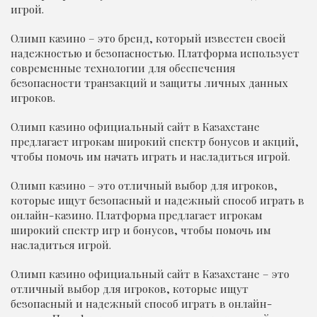
игрой.
Олимп казино – это бренд, который известен своей
надежностью и безопасностью. Платформа использует
современные технологии для обеспечения
безопасности транзакций и защиты личных данных
игроков.
Олимп казино официальный сайт в Казахстане
предлагает игрокам широкий спектр бонусов и акций,
чтобы помочь им начать играть и насладиться игрой.
Олимп казино – это отличный выбор для игроков,
которые ищут безопасный и надежный способ играть в
онлайн-казино. Платформа предлагает игрокам
широкий спектр игр и бонусов, чтобы помочь им
насладиться игрой.
Олимп казино официальный сайт в Казахстане – это
отличный выбор для игроков, которые ищут
безопасный и надежный способ играть в онлайн-