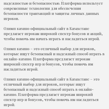
надежностью и безопасностью. Платформа использует
современные технологии для обеспечения
безопасности транзакций и защиты личных данных
игроков.
Олимп казино официальный сайт в Казахстане
предлагает игрокам широкий спектр бонусов и акций,
чтобы помочь им начать играть и насладиться игрой.
Олимп казино – это отличный выбор для игроков,
которые ищут безопасный и надежный способ играть в
онлайн-казино. Платформа предлагает игрокам
широкий спектр игр и бонусов, чтобы помочь им
насладиться игрой.
Олимп казино официальный сайт в Казахстане – это
отличный выбор для игроков, которые ищут
безопасный и надежный способ играть в онлайн-
казино. Платформа предлагает игрокам широкий
спектр игр и бонусов, чтобы помочь им насладиться
игрой.