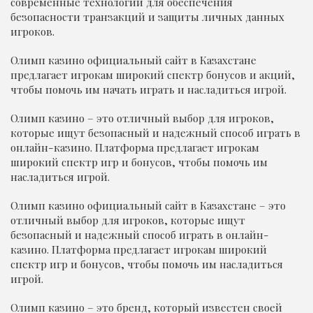
современные технологии для обеспечения
безопасности транзакций и защиты личных данных
игроков.
Олимп казино официальный сайт в Казахстане
предлагает игрокам широкий спектр бонусов и акций,
чтобы помочь им начать играть и насладиться игрой.
Олимп казино – это отличный выбор для игроков,
которые ищут безопасный и надежный способ играть в
онлайн-казино. Платформа предлагает игрокам
широкий спектр игр и бонусов, чтобы помочь им
насладиться игрой.
Олимп казино официальный сайт в Казахстане – это
отличный выбор для игроков, которые ищут
безопасный и надежный способ играть в онлайн-
казино. Платформа предлагает игрокам широкий
спектр игр и бонусов, чтобы помочь им насладиться
игрой.
Олимп казино – это бренд, который известен своей