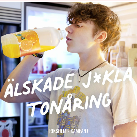
RIKSHEM - KAMPANJ