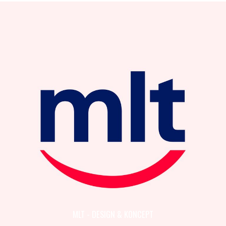
MLT - DESIGN & KONCEPT