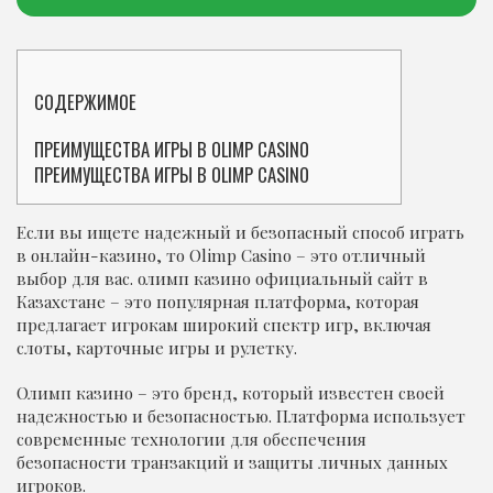
СОДЕРЖИМОЕ
ПРЕИМУЩЕСТВА ИГРЫ В OLIMP CASINO
ПРЕИМУЩЕСТВА ИГРЫ В OLIMP CASINO
Если вы ищете надежный и безопасный способ играть
в онлайн-казино, то Olimp Casino – это отличный
выбор для вас.
олимп казино
официальный сайт в
Казахстане – это популярная платформа, которая
предлагает игрокам широкий спектр игр, включая
слоты, карточные игры и рулетку.
Олимп казино – это бренд, который известен своей
надежностью и безопасностью. Платформа использует
современные технологии для обеспечения
безопасности транзакций и защиты личных данных
игроков.