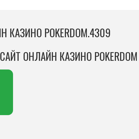
Н КАЗИНО POKERDOM.4309
САЙТ ОНЛАЙН КАЗИНО POKERDOM