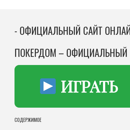
- ОФИЦИАЛЬНЫЙ САЙТ ОНЛАЙ
ПОКЕРДОМ – ОФИЦИАЛЬНЫЙ 
ИГРАТЬ
СОДЕРЖИМОЕ