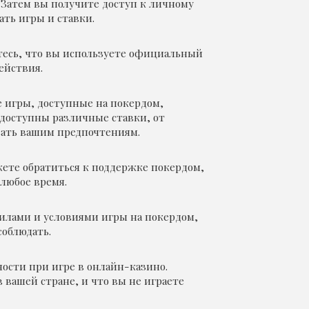
 Затем вы получите доступ к личному
ать игры и ставки.
итесь, что вы используете официальный
ействия.
е игры, доступные на покердом,
 доступны различные ставки, от
ать вашим предпочтениям.
жете обратиться к поддержке покердом,
 любое время.
вилами и условиями игры на покердом,
соблюдать.
ности при игре в онлайн-казино.
в вашей стране, и что вы не играете