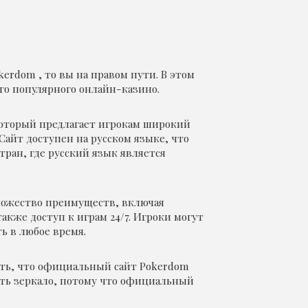
kerdom
, то вы на правом пути. В этом
го популярного онлайн-казино.
который предлагает игрокам широкий
 Сайт доступен на русском языке, что
тран, где русский язык является
ножество преимуществ, включая
акже доступ к играм 24/7. Игроки могут
ть в любое время.
ать, что официальный сайт Pokerdom
ать зеркало, потому что официальный