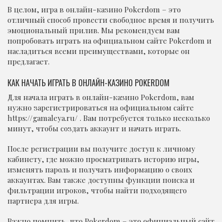
В целом, игра в онлайн-казино Pokerdom – это
отличный способ провести свободное время и получить
эмоциональный прилив. Мы рекомендуем вам
попробовать играть на официальном сайте Pokerdom и
насладиться всеми преимуществами, которые он
предлагает.
КАК НАЧАТЬ ИГРАТЬ В ОНЛАЙН-КАЗИНО POKERDOM
Для начала играть в онлайн-казино Pokerdom, вам
нужно зарегистрироваться на официальном сайте
https://gamaleya.ru/ . Вам потребуется только несколько
минут, чтобы создать аккаунт и начать играть.
После регистрации вы получите доступ к личному
кабинету, где можно просматривать историю игры,
изменять пароль и получать информацию о своих
аккаунтах. Вам также доступны функции поиска и
фильтрации игроков, чтобы найти подходящего
партнера для игры.
Важно помнить, что Pokerdom – это официальный сайт