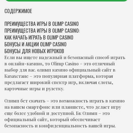
СОДЕРЖИМОЕ
ПРЕИМУЩЕСТВА ИГРЫ В OLIMP CASINO
ПРЕИМУЩЕСТВА ИГРЫ В OLIMP CASINO:
КАК НАЧАТЬ ИГРАТЬ В OLIMP CASINO
БОНУСЫ И АКЦИИ OLIMP CASINO
БОНУСЫ ДЛЯ НОВЫХ ИГРОКОВ
Если вы ищете надежный и безопасный способ играть
в онлайн-казино, то Olimp Casino – это отличный
выбор для вас.
олимп казино
официальный сайт в
Казахстане – это популярная платформа, которая
предлагает широкий спектр игр, включая слоты,
карточные игры и рулетку.
Олимп бет скачать – это возможность играть в казино
на вашем смартфоне или планшете, что делает игру
еще более удобной и доступной. Бк Олимп – это
официальный сайт, который обеспечивает
безопасность и конфиденциальность вашей игры.