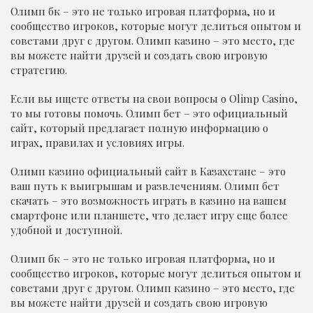
Олимп бк – это не только игровая платформа, но и
сообщество игроков, которые могут делиться опытом и
советами друг с другом. Олимп казино – это место, где
вы можете найти друзей и создать свою игровую
стратегию.
Если вы ищете ответы на свои вопросы о Olimp Casino,
то мы готовы помочь. Олимп бет – это официальный
сайт, который предлагает полную информацию о
играх, правилах и условиях игры.
Олимп казино официальный сайт в Казахстане – это
ваш путь к выигрышам и развлечениям. Олимп бет
скачать – это возможность играть в казино на вашем
смартфоне или планшете, что делает игру еще более
удобной и доступной.
Олимп бк – это не только игровая платформа, но и
сообщество игроков, которые могут делиться опытом и
советами друг с другом. Олимп казино – это место, где
вы можете найти друзей и создать свою игровую