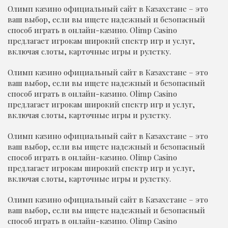
Олимп казино официальный сайт в Казахстане – это
ваш выбор, если вы ищете надежный и безопасный
способ играть в онлайн-казино. Olimp Casino
предлагает игрокам широкий спектр игр и услуг,
включая слоты, карточные игры и рулетку.
Олимп казино официальный сайт в Казахстане – это
ваш выбор, если вы ищете надежный и безопасный
способ играть в онлайн-казино. Olimp Casino
предлагает игрокам широкий спектр игр и услуг,
включая слоты, карточные игры и рулетку.
Олимп казино официальный сайт в Казахстане – это
ваш выбор, если вы ищете надежный и безопасный
способ играть в онлайн-казино. Olimp Casino
предлагает игрокам широкий спектр игр и услуг,
включая слоты, карточные игры и рулетку.
Олимп казино официальный сайт в Казахстане – это
ваш выбор, если вы ищете надежный и безопасный
способ играть в онлайн-казино. Olimp Casino