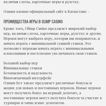
включая слоты, карточные игры и рулетку.
Олимп казино официальный сайт в Казахстане –
ПРЕИМУЩЕСТВА ИГРЫ В OLIMP CASINO
Кроме того, Olimp Casino предлагает широкий выбор
игр, включая слоты, карточные игры, рулетку и другие.
Игроки могут выбрать игру, которая им понравится, и
начать играть с минимальной суммой ставки. Это
позволяет игрокам начать играть с минимальными
вложениями и постепенно увеличивать свои ставки.
Большой выбор игр
Минимальные ставки
Безопасность и надежность
Многоязычный интерфейс
Олимп Бет также предлагает различные бонусы и
акции для новых и постоянных игроков. Новые игроки
могут получить бонус на первый депозит, а
постоянные игроки могут получать бонусы за участие в
турнирах и зачисление депозитов.