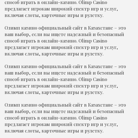
способ играть в онлайн-казино. Olimp Casino
предлагает игрокам широкий спектр игр и услуг,
включая слоты, карточные игры и рулетку.
Олимп казино официальный сайт в Казахстане – это
ваш выбор, если вы ищете надежный и безопасный
способ играть в онлайн-казино. Olimp Casino
предлагает игрокам широкий спектр игр и услуг,
включая слоты, карточные игры и рулетку.
Олимп казино официальный сайт в Казахстане – это
ваш выбор, если вы ищете надежный и безопасный
способ играть в онлайн-казино. Olimp Casino
предлагает игрокам широкий спектр игр и услуг,
включая слоты, карточные игры и рулетку.
Олимп казино официальный сайт в Казахстане – это
ваш выбор, если вы ищете надежный и безопасный
способ играть в онлайн-казино. Olimp Casino
предлагает игрокам широкий спектр игр и услуг,
включая слоты, карточные игры и рулетку.