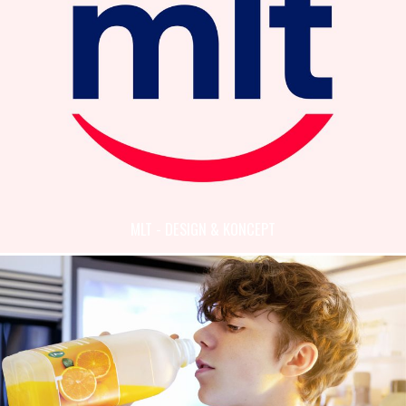
MLT - DESIGN & KONCEPT