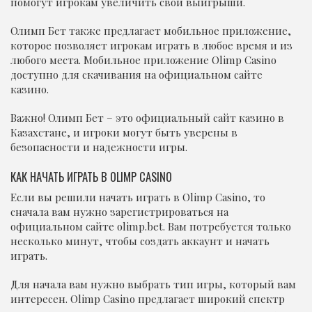
помогут игрокам увеличить свои выигрыши.
Олимп Бет также предлагает мобильное приложение,
которое позволяет игрокам играть в любое время и из
любого места. Мобильное приложение Olimp Casino
доступно для скачивания на официальном сайте
казино.
Важно! Олимп Бет – это официальный сайт казино в
Казахстане, и игроки могут быть уверены в
безопасности и надежности игры.
КАК НАЧАТЬ ИГРАТЬ В OLIMP CASINO
Если вы решили начать играть в Olimp Casino, то
сначала вам нужно зарегистрироваться на
официальном сайте olimp.bet. Вам потребуется только
несколько минут, чтобы создать аккаунт и начать
играть.
Для начала вам нужно выбрать тип игры, который вам
интересен. Olimp Casino предлагает широкий спектр