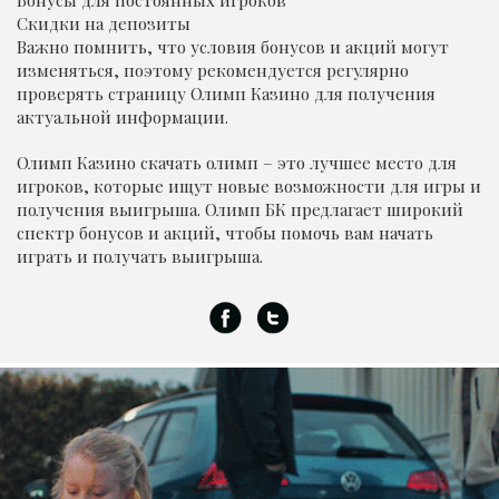
Бонусы для постоянных игроков
Скидки на депозиты
Важно помнить, что условия бонусов и акций могут
изменяться, поэтому рекомендуется регулярно
проверять страницу Олимп Казино для получения
актуальной информации.
Олимп Казино
скачать олимп
– это лучшее место для
игроков, которые ищут новые возможности для игры и
получения выигрыша. Олимп БК предлагает широкий
спектр бонусов и акций, чтобы помочь вам начать
играть и получать выигрыша.