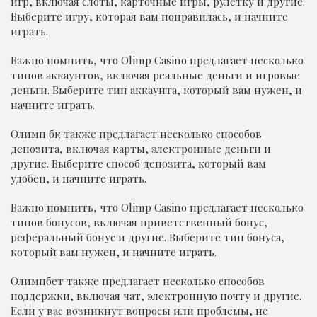
игр, включая слоты, карточные игры, рулетку и другие.
Выберите игру, которая вам понравилась, и начните
играть.
Важно помнить, что Olimp Casino предлагает несколько
типов аккаунтов, включая реальные деньги и игровые
деньги. Выберите тип аккаунта, который вам нужен, и
начните играть.
Олимп бк также предлагает несколько способов
депозита, включая карты, электронные деньги и
другие. Выберите способ депозита, который вам
удобен, и начните играть.
Важно помнить, что Olimp Casino предлагает несколько
типов бонусов, включая приветственный бонус,
реферальный бонус и другие. Выберите тип бонуса,
который вам нужен, и начните играть.
Олимпбет также предлагает несколько способов
поддержки, включая чат, электронную почту и другие.
Если у вас возникнут вопросы или проблемы, не