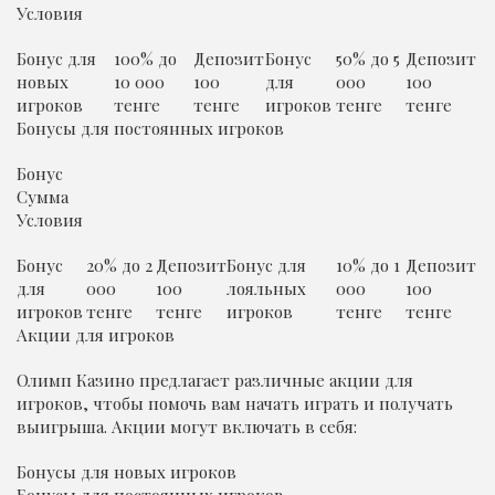
Условия
Бонус для
100% до
Депозит
Бонус
50% до 5
Депозит
новых
10 000
100
для
000
100
игроков
тенге
тенге
игроков
тенге
тенге
Бонусы для постоянных игроков
Бонус
Сумма
Условия
Бонус
20% до 2
Депозит
Бонус для
10% до 1
Депозит
для
000
100
лояльных
000
100
игроков
тенге
тенге
игроков
тенге
тенге
Акции для игроков
Олимп Казино предлагает различные акции для
игроков, чтобы помочь вам начать играть и получать
выигрыша. Акции могут включать в себя:
Бонусы для новых игроков