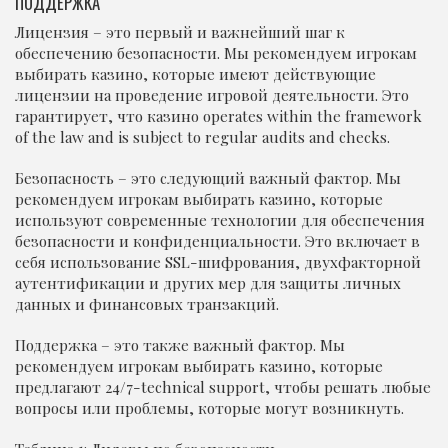
ПОДДЕРЖКА
Лицензия – это первый и важнейший шаг к
обеспечению безопасности. Мы рекомендуем игрокам
выбирать казино, которые имеют действующие
лицензии на проведение игровой деятельности. Это
гарантирует, что казино operates within the framework
of the law and is subject to regular audits and checks.
Безопасность – это следующий важный фактор. Мы
рекомендуем игрокам выбирать казино, которые
используют современные технологии для обеспечения
безопасности и конфиденциальности. Это включает в
себя использование SSL-шифрования, двухфакторной
аутентификации и других мер для защиты личных
данных и финансовых транзакций.
Поддержка – это также важный фактор. Мы
рекомендуем игрокам выбирать казино, которые
предлагают 24/7-technical support, чтобы решать любые
вопросы или проблемы, которые могут возникнуть.