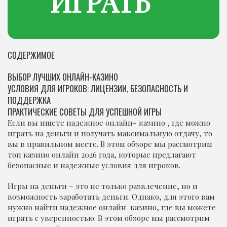
ИГРАТЬ
СОДЕРЖИМОЕ
ВЫБОР ЛУЧШИХ ОНЛАЙН-КАЗИНО
УСЛОВИЯ ДЛЯ ИГРОКОВ: ЛИЦЕНЗИИ, БЕЗОПАСНОСТЬ И
ПОДДЕРЖКА
ПРАКТИЧЕСКИЕ СОВЕТЫ ДЛЯ УСПЕШНОЙ ИГРЫ
Если вы ищете надежное онлайн-
казино
, где можно
играть на деньги и получать максимальную отдачу, то
вы в правильном месте. В этом обзоре мы рассмотрим
топ казино онлайн 2026 года, которые предлагают
безопасные и надежные условия для игроков.
Игры на деньги – это не только развлечение, но и
возможность заработать деньги. Однако, для этого вам
нужно найти надежное онлайн-казино, где вы можете
играть с уверенностью. В этом обзоре мы рассмотрим