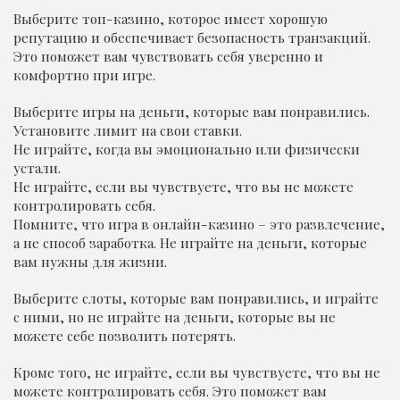
Выберите топ-казино, которое имеет хорошую
репутацию и обеспечивает безопасность транзакций.
Это поможет вам чувствовать себя уверенно и
комфортно при игре.
Выберите игры на деньги, которые вам понравились.
Установите лимит на свои ставки.
Не играйте, когда вы эмоционально или физически
устали.
Не играйте, если вы чувствуете, что вы не можете
контролировать себя.
Помните, что игра в онлайн-казино – это развлечение,
а не способ заработка. Не играйте на деньги, которые
вам нужны для жизни.
Выберите слоты, которые вам понравились, и играйте
с ними, но не играйте на деньги, которые вы не
можете себе позволить потерять.
Кроме того, не играйте, если вы чувствуете, что вы не
можете контролировать себя. Это поможет вам