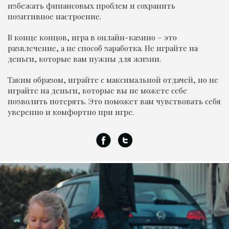
избежать финансовых проблем и сохранить
позитивное настроение.
В конце концов, игра в онлайн-казино – это
развлечение, а не способ заработка. Не играйте на
деньги, которые вам нужны для жизни.
Таким образом, играйте с максимальной отдачей, но не
играйте на деньги, которые вы не можете себе
позволить потерять. Это поможет вам чувствовать себя
уверенно и комфортно при игре.