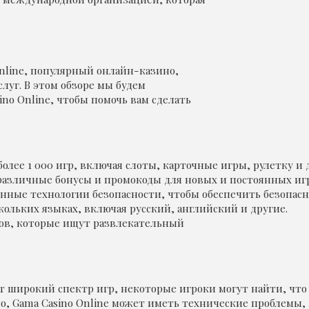
Online, популярный онлайн-казино,
луг. В этом обзоре мы будем
no Online, чтобы помочь вам сделать
олее 1 000 игр, включая слоты, карточные игры, рулетку и 
 различные бонусы и промокоды для новых и постоянных иг
менные технологии безопасности, чтобы обеспечить безопас
кольких языках, включая русский, английский и другие.
ков, которые ищут развлекательный
ает широкий спектр игр, некоторые игроки могут найти, что
о, Gama Casino Online может иметь технические проблемы,