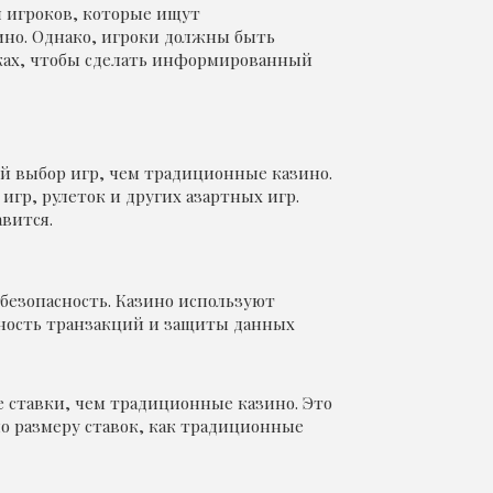
я игроков, которые ищут
ино. Однако, игроки должны быть
ках, чтобы сделать информированный
ий выбор игр, чем традиционные казино.
игр, рулеток и других азартных игр.
авится.
безопасность. Казино используют
ность транзакций и защиты данных
е ставки, чем традиционные казино. Это
о размеру ставок, как традиционные