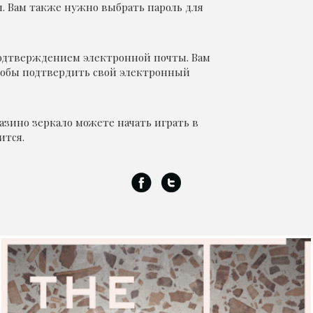
. Вам также нужно выбрать пароль для
подтверждением электронной почты. Вам
тобы подтвердить свой электронный
казино зеркало
можете начать играть в
ится.