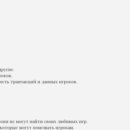
другие.
роков.
ность транзакций и данных игроков.
 они не могут найти своих любимых игр.
 которые могут помешать игрокам.