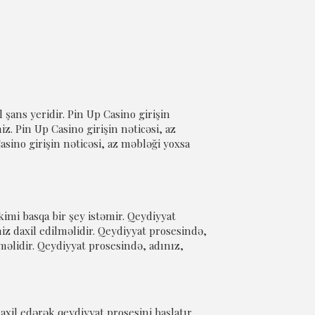
şans yeridir. Pin Up Casino girişin
iz. Pin Up Casino girişin nəticəsi, az
asino girişin nəticəsi, az məbləği yoxsa
imi basqa bir şey istəmir. Qeydiyyat
iz daxil edilməlidir. Qeydiyyat prosesində,
lməlidir. Qeydiyyat prosesində, adınız,
xil edərək qeydiyyat prosesini başlatır.