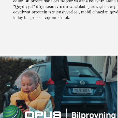
edilir. Bu proses daha ərzindədir və daha kolaydır. Mobil
”Qeydiyyat” düyməsini vurun və istifadəçi adı, şifrə, e-p
qeydiyyat prosesinin xüsusiyyətləri, mobil cihazdan qey
kolay bir proses təqdim etmək.