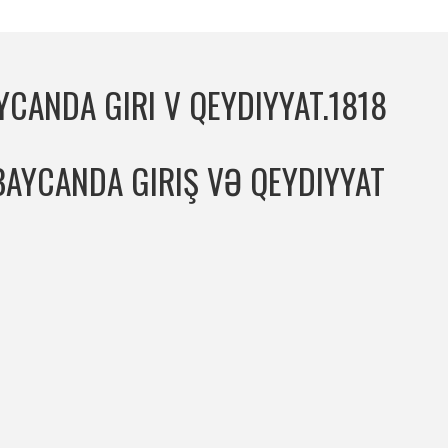
YCANDA GIRI V QEYDIYYAT.1818
BAYCANDA GIRIŞ VƏ QEYDIYYAT