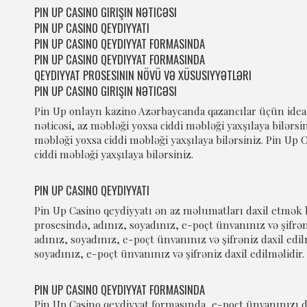
PIN UP CASINO GIRIŞIN NƏTICƏSI
PIN UP CASINO QEYDIYYATI
PIN UP CASINO QEYDIYYAT FORMASINDA
PIN UP CASINO QEYDIYYAT FORMASINDA
QEYDIYYAT PROSESININ NÖVÜ VƏ XÜSUSIYYƏTLƏRI
PIN UP CASINO GIRIŞIN NƏTICƏSI
Pin Up onlayn kazino Azərbaycanda qazancılar üçün ideal 
nəticəsi, az məbləği yoxsa ciddi məbləği yaxşılaya bilərsin
məbləği yoxsa ciddi məbləği yaxşılaya bilərsiniz. Pin Up C
ciddi məbləği yaxşılaya bilərsiniz.
PIN UP CASINO QEYDIYYATI
Pin Up Casino qeydiyyatı ən az məlumatları daxil etmək k
prosesində, adınız, soyadınız, e-poçt ünvanınız və şifrən
adınız, soyadınız, e-poçt ünvanınız və şifrəniz daxil edi
soyadınız, e-poçt ünvanınız və şifrəniz daxil edilməlidir.
PIN UP CASINO QEYDIYYAT FORMASINDA
Pin Up Casino qeydiyyat formasında, e-poçt ünvanınızı da