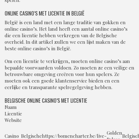
spelen.
ONLINE CASINO’S MET LICENTIE IN BELGIË
België is een land met een lange traditie van gokken en
online casino’s. Het land heeft een aantal online casino’s
die een licentie hebben verkregen van de Belgische
overheid. In dit artikel zullen we een lijst maken van de
beste online casino’s in België.
Om een licentie te verkrijgen, moeten online casino’s aan
bepaalde voorwaarden voldoen. Zo moeten ze een veilige en
betrouwbare omgeving creëren voor hun spelers. Ze
moeten ook een goede klantenservice bieden en een
eerlijke en transparante spelregelgeving hebben.
BELGISCHE ONLINE CASINO’S MET LICENTIE
Naam
Licentie
Website
Golden
Casino
Belgische
https://bomencharter.be/live-
Belgisc