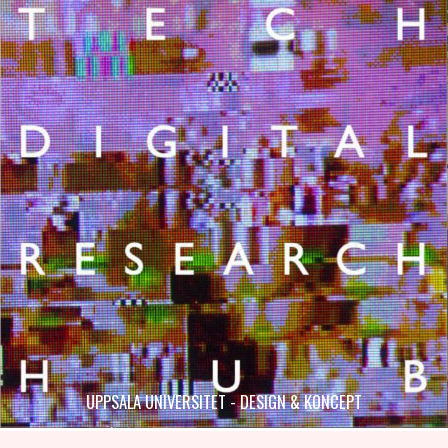
UPPSALA UNIVERSITET - DESIGN & KONCEPT