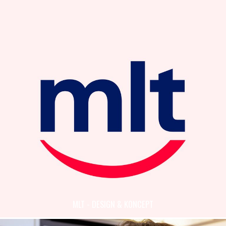
MLT - DESIGN & KONCEPT