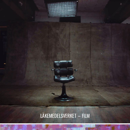
LÄKEMEDELSVERKET – FILM