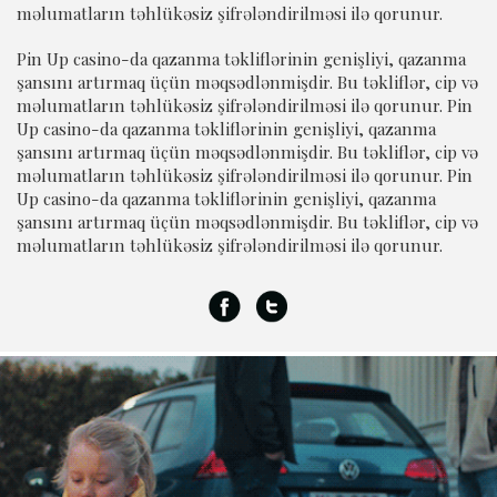
məlumatların təhlükəsiz şifrələndirilməsi ilə qorunur.
Pin Up casino-da qazanma təkliflərinin genişliyi, qazanma
şansını artırmaq üçün məqsədlənmişdir. Bu təkliflər, cip və
məlumatların təhlükəsiz şifrələndirilməsi ilə qorunur. Pin
Up casino-da qazanma təkliflərinin genişliyi, qazanma
şansını artırmaq üçün məqsədlənmişdir. Bu təkliflər, cip və
məlumatların təhlükəsiz şifrələndirilməsi ilə qorunur. Pin
Up casino-da qazanma təkliflərinin genişliyi, qazanma
şansını artırmaq üçün məqsədlənmişdir. Bu təkliflər, cip və
məlumatların təhlükəsiz şifrələndirilməsi ilə qorunur.