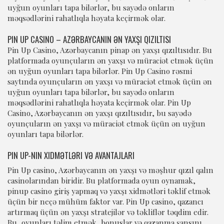
uyğun oyunları tapa bilərlər, bu sayədə onların
məqsədlərini rahatlıqla həyata keçirmək olar.
PIN UP CASINO – AZƏRBAYCANIN ƏN YAXŞI QIZILTISI
Pin Up Casino, Azərbaycanın
pinap
ən yaxşı qızıltısıdır. Bu
platformada oyunçuların ən yaxşı və müraciət etmək üçün
ən uyğun oyunları tapa bilərlər. Pin Up Casino rəsmi
saytında oyunçuların ən yaxşı və müraciət etmək üçün ən
uyğun oyunları tapa bilərlər, bu sayədə onların
məqsədlərini rahatlıqla həyata keçirmək olar. Pin Up
Casino, Azərbaycanın ən yaxşı qızıltısıdır, bu sayədə
oyunçuların ən yaxşı və müraciət etmək üçün ən uyğun
oyunları tapa bilərlər.
PIN UP-NIN XIDMƏTLƏRI VƏ AVANTAJLARI
Pin Up casino, Azərbaycanın ən yaxşı və məşhur qızıl qalın
casinolarından biridir. Bu platformada oyun oynamak,
pinup casino giriş yapmaq və yaxşı xidmətləri təklif etmək
üçün bir neçə mühüm faktor var. Pin Up casino, qazancı
artırmaq üçün ən yaxşı stratejilər və təkliflər təqdim edir.
Bu, oyunları təlim etmək, bonuslar və qazanma şansını