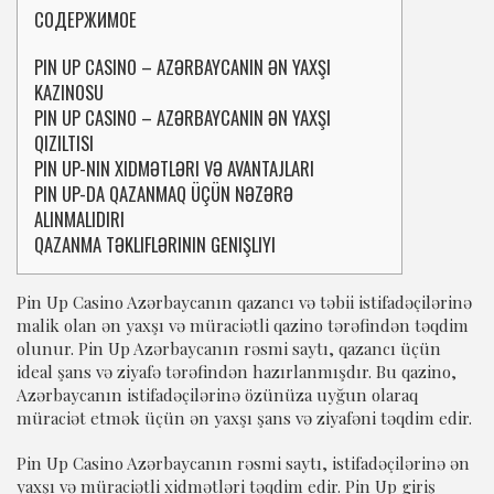
СОДЕРЖИМОЕ
PIN UP CASINO – AZƏRBAYCANIN ƏN YAXŞI
KAZINOSU
PIN UP CASINO – AZƏRBAYCANIN ƏN YAXŞI
QIZILTISI
PIN UP-NIN XIDMƏTLƏRI VƏ AVANTAJLARI
PIN UP-DA QAZANMAQ ÜÇÜN NƏZƏRƏ
ALINMALIDIRI
QAZANMA TƏKLIFLƏRININ GENIŞLIYI
Pin Up Casino Azərbaycanın qazancı və təbii istifadəçilərinə
malik olan ən yaxşı və müraciətli qazino tərəfindən təqdim
olunur. Pin Up Azərbaycanın rəsmi saytı, qazancı üçün
ideal şans və ziyafə tərəfindən hazırlanmışdır. Bu qazino,
Azərbaycanın istifadəçilərinə özünüza uyğun olaraq
müraciət etmək üçün ən yaxşı şans və ziyafəni təqdim edir.
Pin Up Casino Azərbaycanın rəsmi saytı, istifadəçilərinə ən
yaxşı və müraciətli xidmətləri təqdim edir. Pin Up giriş