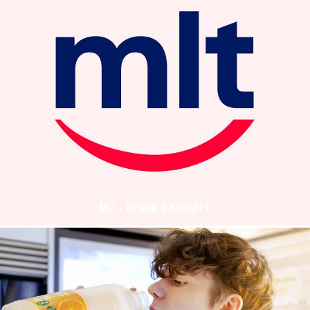
MLT - DESIGN & KONCEPT