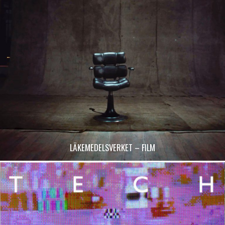
LÄKEMEDELSVERKET – FILM