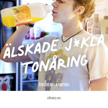
RIKSHEM - KAMPANJ
ohmy.se