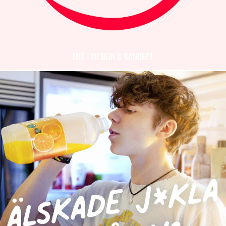
MLT - DESIGN & KONCEPT