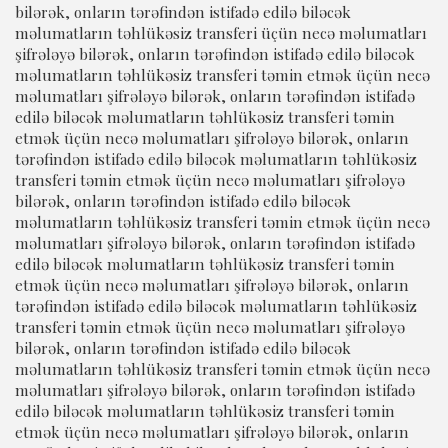
bilərək, onların tərəfindən istifadə edilə biləcək
məlumatların təhlükəsiz transferi üçün necə məlumatları
şifrələyə bilərək, onların tərəfindən istifadə edilə biləcək
məlumatların təhlükəsiz transferi təmin etmək üçün necə
məlumatları şifrələyə bilərək, onların tərəfindən istifadə
edilə biləcək məlumatların təhlükəsiz transferi təmin
etmək üçün necə məlumatları şifrələyə bilərək, onların
tərəfindən istifadə edilə biləcək məlumatların təhlükəsiz
transferi təmin etmək üçün necə məlumatları şifrələyə
bilərək, onların tərəfindən istifadə edilə biləcək
məlumatların təhlükəsiz transferi təmin etmək üçün necə
məlumatları şifrələyə bilərək, onların tərəfindən istifadə
edilə biləcək məlumatların təhlükəsiz transferi təmin
etmək üçün necə məlumatları şifrələyə bilərək, onların
tərəfindən istifadə edilə biləcək məlumatların təhlükəsiz
transferi təmin etmək üçün necə məlumatları şifrələyə
bilərək, onların tərəfindən istifadə edilə biləcək
məlumatların təhlükəsiz transferi təmin etmək üçün necə
məlumatları şifrələyə bilərək, onların tərəfindən istifadə
edilə biləcək məlumatların təhlükəsiz transferi təmin
etmək üçün necə məlumatları şifrələyə bilərək, onların