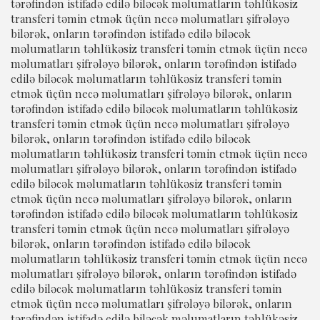
tərəfindən istifadə edilə biləcək məlumatların təhlükəsiz
transferi təmin etmək üçün necə məlumatları şifrələyə
bilərək, onların tərəfindən istifadə edilə biləcək
məlumatların təhlükəsiz transferi təmin etmək üçün necə
məlumatları şifrələyə bilərək, onların tərəfindən istifadə
edilə biləcək məlumatların təhlükəsiz transferi təmin
etmək üçün necə məlumatları şifrələyə bilərək, onların
tərəfindən istifadə edilə biləcək məlumatların təhlükəsiz
transferi təmin etmək üçün necə məlumatları şifrələyə
bilərək, onların tərəfindən istifadə edilə biləcək
məlumatların təhlükəsiz transferi təmin etmək üçün necə
məlumatları şifrələyə bilərək, onların tərəfindən istifadə
edilə biləcək məlumatların təhlükəsiz transferi təmin
etmək üçün necə məlumatları şifrələyə bilərək, onların
tərəfindən istifadə edilə biləcək məlumatların təhlükəsiz
transferi təmin etmək üçün necə məlumatları şifrələyə
bilərək, onların tərəfindən istifadə edilə biləcək
məlumatların təhlükəsiz transferi təmin etmək üçün necə
məlumatları şifrələyə bilərək, onların tərəfindən istifadə
edilə biləcək məlumatların təhlükəsiz transferi təmin
etmək üçün necə məlumatları şifrələyə bilərək, onların
tərəfindən istifadə edilə biləcək məlumatların təhlükəsiz