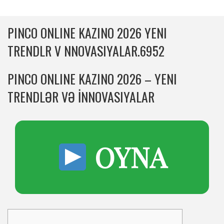
PINCO ONLINE KAZINO 2026 YENI
TRENDLR V NNOVASIYALAR.6952
PINCO ONLINE KAZINO 2026 – YENI
TRENDLƏR VƏ İNNOVASIYALAR
OYNA