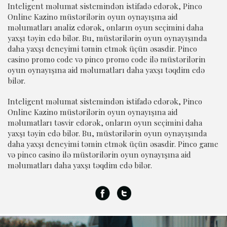
Inteligent məlumat sistemindən istifadə edərək, Pinco
Online Kazino müstərilərin oyun oynayışına aid
məlumatları analiz edərək, onların oyun seçimini daha
yaxşı təyin edə bilər. Bu, müstərilərin oyun oynayışında
daha yaxşı deneyimi təmin etmək üçün əsasdir. Pinco
casino promo code və pinco promo code ilə müstərilərin
oyun oynayışına aid məlumatları daha yaxşı təqdim edə
bilər.
Inteligent məlumat sistemindən istifadə edərək, Pinco
Online Kazino müstərilərin oyun oynayışına aid
məlumatları təsvir edərək, onların oyun seçimini daha
yaxşı təyin edə bilər. Bu, müstərilərin oyun oynayışında
daha yaxşı deneyimi təmin etmək üçün əsasdir. Pinco game
və pinco casino ilə müstərilərin oyun oynayışına aid
məlumatları daha yaxşı təqdim edə bilər.