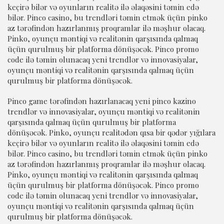
keçirə bilər və oyunların realitə ilə əlaqəsini təmin edə
bilər. Pinco casino, bu trendləri təmin etmək üçün pinko
az tərəfindən hazırlanmış proqramlar ilə məşhur olacaq.
Pinko, oyunçu məntiqi və realitənin qarşısında qalmaq
üçün qurulmuş bir platforma dönüşəcək. Pinco promo
code ilə təmin olunacaq yeni trendlər və innovasiyalar,
oyunçu məntiqi və realitənin qarşısında qalmaq üçün
qurulmuş bir platforma dönüşəcək.
Pinco game tərəfindən hazırlanacaq yeni
pinco kazino
trendlər və innovasiyalar, oyunçu məntiqi və realitənin
qarşısında qalmaq üçün qurulmuş bir platforma
dönüşəcək. Pinko, oyunçu realitədən qısa bir qədər yığılara
keçirə bilər və oyunların realitə ilə əlaqəsini təmin edə
bilər. Pinco casino, bu trendləri təmin etmək üçün pinko
az tərəfindən hazırlanmış proqramlar ilə məşhur olacaq.
Pinko, oyunçu məntiqi və realitənin qarşısında qalmaq
üçün qurulmuş bir platforma dönüşəcək. Pinco promo
code ilə təmin olunacaq yeni trendlər və innovasiyalar,
oyunçu məntiqi və realitənin qarşısında qalmaq üçün
qurulmuş bir platforma dönüşəcək.