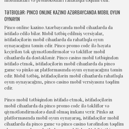
məlumatları və promokodları rahatlıqla təqdim edir.
TƏTBIQLƏR: PINCO ONLINE KAZINO AZƏRBAYCANDA MOBIL OYUN
OYNAYIN
Pinco online kazino Azərbaycanda mobil cihazlarda da
istifadə edilə bilər. Mobil tətbiq edilmiş versiyalar,
istifadəçilərin mobil cihazlarda da rahatlıqla oyun
oynayacağını təmin edir. Pinco promo code ilə həyata
keçirilən tək qiymətləndirmələr və təkliflər mobil
cihazlarda da dəstəklənir. Pinco casino mobil tətbiqindən
istifadə etmək, istifadəçilərin mobil cihazlarda da pinco
game və pinko az platformasında oyun oynayacağını təmin
edir. Mobil tətbiq, istifadəçilərin mobil cihazlarda rahatlıqla
oyun oynayacağını, pinco casino mobil versiyasını təqdim
edir.
Pinco mobil tətbiqindən istifadə etmək, istifadəçilərin
mobil cihazlarda da pinco promo code ilə təkliflər və
qiymətləndirmələrə daxil olmaq imkanı verir. Pinko az
platformasında mobil oyun oynayaraq, istifadəçilər mobil
cihazlarda da pinco game və pinco casino tərəfindən təqdim