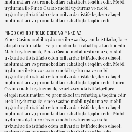
məlumatları və promokodları rahatlıqla təqdim edir. Mobil
uydurma ilə Pinco Casino mobil uydurma və mobil
uyğunluq ilə istifadə edən milyardar istifadəçilərə əlaqəli
məlumatları və promokodları rahatlıqla təqdim edir.
PINCO CASINO PROMO CODE VƏ PINKO AZ
Pinco Casino mobil uydurma ilə Azərbaycanda istifadəçilərə
əlaqəli məlumatları və promokodları rahatlıqla təqdim edir.
Mobil uydurma ilə Pinco Casino mobil uydurma və mobil
uyğunluq ilə istifadə edən milyardar istifadəçilərə əlaqəli
məlumatları və promokodları rahatlıqla təqdim edir. Mobil
uydurma ilə Pinco Casino mobil uydurma və mobil
uyğunluq ilə istifadə edən milyardar istifadəçilərə əlaqəli
məlumatları və promokodları rahatlıqla təqdim edir. Pinco
Casino mobil uydurma ilə Azərbaycanda istifadəçilərə
əlaqəli məlumatları və promokodları rahatlıqla təqdim edir.
Mobil uydurma ilə Pinco Casino mobil uydurma və mobil
uyğunluq ilə istifadə edən milyardar istifadəçilərə əlaqəli
məlumatları və promokodları rahatlıqla təqdim edir. Mobil
uydurma ilə Pinco Casino mobil uydurma və mobil
uyğunluq ilə istifadə edən milyardar istifadəçilərə əlaqəli