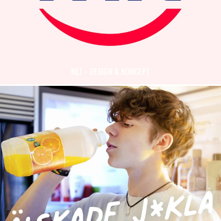
MLT - DESIGN & KONCEPT