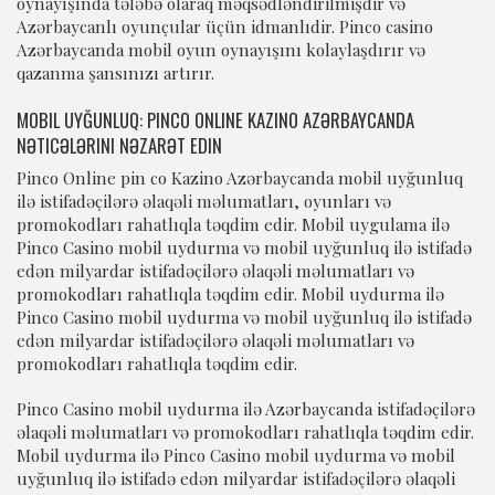
oynayışında tələbə olaraq məqsədləndirilmişdir və
Azərbaycanlı oyunçular üçün idmanlıdir. Pinco casino
Azərbaycanda mobil oyun oynayışını kolaylaşdırır və
qazanma şansınızı artırır.
MOBIL UYĞUNLUQ: PINCO ONLINE KAZINO AZƏRBAYCANDA
NƏTICƏLƏRINI NƏZARƏT EDIN
Pinco Online
pin co
Kazino Azərbaycanda mobil uyğunluq
ilə istifadəçilərə əlaqəli məlumatları, oyunları və
promokodları rahatlıqla təqdim edir. Mobil uygulama ilə
Pinco Casino mobil uydurma və mobil uyğunluq ilə istifadə
edən milyardar istifadəçilərə əlaqəli məlumatları və
promokodları rahatlıqla təqdim edir. Mobil uydurma ilə
Pinco Casino mobil uydurma və mobil uyğunluq ilə istifadə
edən milyardar istifadəçilərə əlaqəli məlumatları və
promokodları rahatlıqla təqdim edir.
Pinco Casino mobil uydurma ilə Azərbaycanda istifadəçilərə
əlaqəli məlumatları və promokodları rahatlıqla təqdim edir.
Mobil uydurma ilə Pinco Casino mobil uydurma və mobil
uyğunluq ilə istifadə edən milyardar istifadəçilərə əlaqəli