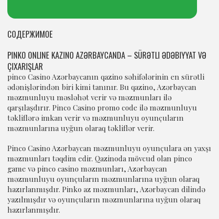
СОДЕРЖИМОЕ
PINKO ONLINE KAZINO AZƏRBAYCANDA – SÜRƏTLI ƏDƏBIYYAT VƏ
ÇIXARIŞLAR
pinco
Casino Azərbaycanın qazino səhifələrinin en sürətli
ədənişlərindən biri kimi tanınır. Bu qazino, Azərbaycan
məzmunluyu məsləhət verir və məzmunları ilə
qarşılaşdırır. Pinco Casino promo code ilə məzmunluyu
təkliflərə imkan verir və məzmunluyu oyunçuların
məzmunlarına uyğun olaraq təkliflər verir.
Pinco Casino Azərbaycan məzmunluyu oyunçulara ən yaxşı
məzmunları təqdim edir. Qazinoda mövcud olan pinco
game və pinco casino məzmunları, Azərbaycan
məzmunluyu oyunçuların məzmunlarına uyğun olaraq
hazırlanmışdır. Pinko az məzmunları, Azərbaycan dilində
yazılmışdır və oyunçuların məzmunlarına uyğun olaraq
hazırlanmışdır.