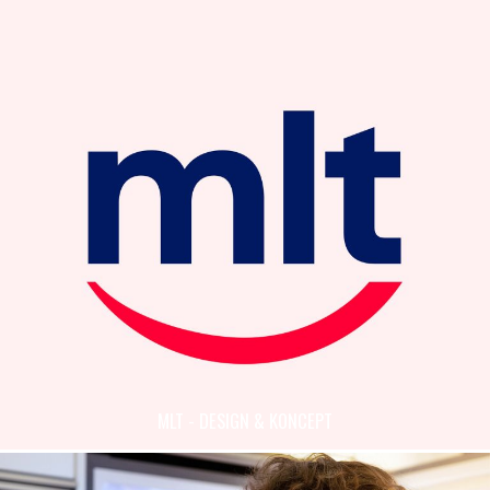
MLT - DESIGN & KONCEPT