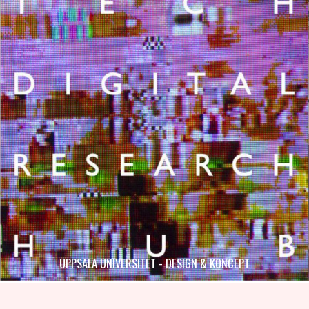
UPPSALA UNIVERSITET - DESIGN & KONCEPT