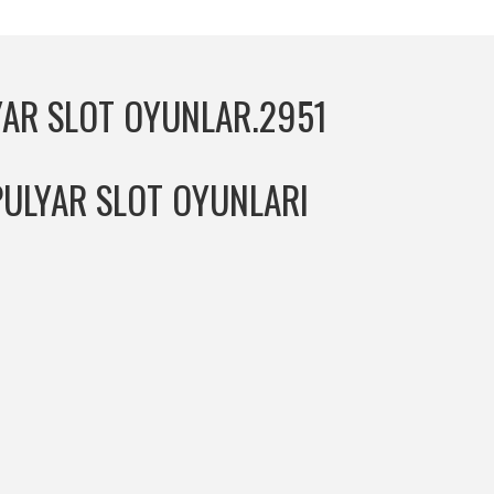
YAR SLOT OYUNLAR.2951
PULYAR SLOT OYUNLARI