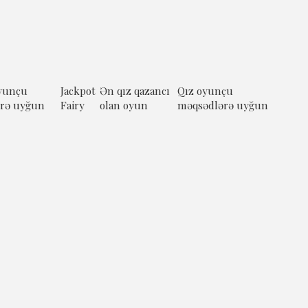
oyunçu
Jackpot
Ən qız qazancı
Qız oyunçu
rə uyğun
Fairy
olan oyun
məqsədlərə uyğun