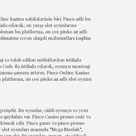
ne kazino səhifələrinin biri. Pinco adlı bu
adə edərək, ən yaxşı slot oyunlarını
olunan bu platforma, ən çox pinko az adlı
təlimatını verən əlaqəli məlumatları təqdim
i və tələb edilən mühitlərdən istifadə
o Code ilə istifadə edərək, oyunçu məntəqi
zanma şansını artırın. Pinco Online Kazino
platforma, ən çox pinko az adlı slot oyunu
enişdir. Bu oyunlar, ciddi oyunçu və yeni
 qaydaları var. Pinco Casino promo code və
na kömək edir. Pinco game və pinco promo
 slot oyunları arasında ”Mega Moolah”,
ar yer alır. Bu oyunlar, əsasən, ən yüksək