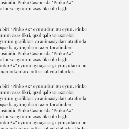
sinidir. Pinko Casino-da ”Pinko Az”
lər və oyunun əsas fikri ilə bağlı
 biri ”Pinko Az” oyunudur. Bu oyun, Pinko
nun əsas fikri, qızıl qalb və azərələr
yunun grafikləri və animasiyaları ətrafında
qsədi, oyunçuların azər tərəfindən
sinidir. Pinko Casino-da ”Pinko Az”
lər və oyunun əsas fikri ilə bağlı
Pinko Az” oyunu oynayaraq, oyunçuların ən
ı mənimkənlərə müraciət edə bilərlər.
 biri ”Pinko Az” oyunudur. Bu oyun, Pinko
nun əsas fikri, qızıl qalb və azərələr
yunun grafikləri və animasiyaları ətrafında
qsədi, oyunçuların azər tərəfindən
sinidir. Pinko Casino-da ”Pinko Az”
lər və oyunun əsas fikri ilə bağlı
Pinko Az” oyunu oynayaraq, oyunçuların ən
lı mənimkənlərə müraciət edə bilərlər. Pinko