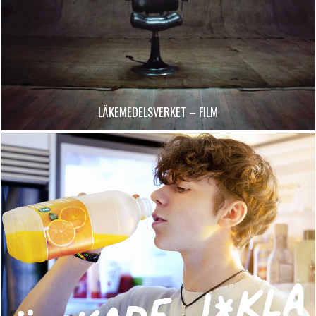
LÄKEMEDELSVERKET – FILM