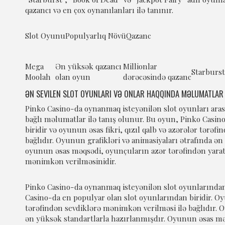
qazancı və en çox oynanılanları ilə tanınır.
Slot OyunuPopulyarlıq NövüQazanc
Mega
Ən yüksək qazancı
Millionlar
Starburst
Moolah
olan oyun
dərəcəsində qazanc
ƏN SEVILEN SLOT OYUNLARI VƏ ONLAR HAQQINDA MƏLUMATLAR
Pinko Casino-da oynanmaq isteyənilən slot oyunları ara
bağlı məlumatlar ilə tanış olunur. Bu oyun, Pinko Casin
biridir və oyunun əsas fikri, qızıl qalb və azərələr tərə
bağlıdır. Oyunun grafikləri və animasiyaları ətrafında ə
oyunun əsas məqsədi, oyunçuların azər tərəfindən yara
mənimkən verilməsinidir.
Pinko Casino-da oynanmaq isteyənilən slot oyunlarından
Casino-da en populyar olan slot oyunlarından biridir. Oyu
tərəfindən sevdiklərə mənimkən verilməsi ilə bağlıdır. O
ən yüksək standartlarla hazırlanmışdır. Oyunun əsas mə