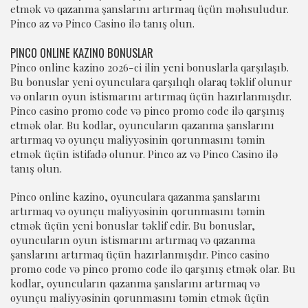
etmək və qazanma şanslarını artırmaq üçün məhsuludur.
Pinco az və Pinco Casino ilə tanış olun.
PINCO ONLINE KAZINO BONUSLAR
Pinco online kazino 2026-ci ilin yeni bonuslarla qarşılaşıb.
Bu bonuslar yeni oyunculara qarşılıqlı olaraq təklif olunur
və onların oyun istismarını artırmaq üçün hazırlanmışdır.
Pinco casino promo code və pinco promo code ilə qarşınış
etmək olar. Bu kodlar, oyuncuların qazanma şanslarını
artırmaq və oyunçu maliyyəsinin qorunmasını təmin
etmək üçün istifadə olunur. Pinco az və Pinco Casino ilə
tanış olun.
Pinco online kazino, oyunculara qazanma şanslarını
artırmaq və oyunçu maliyyəsinin qorunmasını təmin
etmək üçün yeni bonuslar təklif edir. Bu bonuslar,
oyuncuların oyun istismarını artırmaq və qazanma
şanslarını artırmaq üçün hazırlanmışdır. Pinco casino
promo code və pinco promo code ilə qarşınış etmək olar. Bu
kodlar, oyuncuların qazanma şanslarını artırmaq və
oyunçu maliyyəsinin qorunmasını təmin etmək üçün