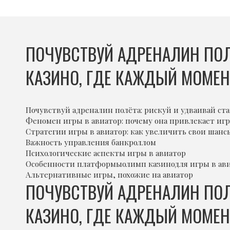
ПОЧУВСТВУЙ АДРЕНАЛИН ПОЛ
КАЗИНО, ГДЕ КАЖДЫЙ МОМЕН
Почувствуй адреналин полёта: рискуй и удваивай ст
Феномен игры в авиатор: почему она привлекает иг
Стратегии игры в авиатор: как увеличить свои шан
Важность управления банкроллом
Психологические аспекты игры в авиатор
Особенности платформыолимп казинодля игры в ав
Альтернативные игры, похожие на авиатор
ПОЧУВСТВУЙ АДРЕНАЛИН ПОЛЁ
КАЗИНО, ГДЕ КАЖДЫЙ МОМЕН