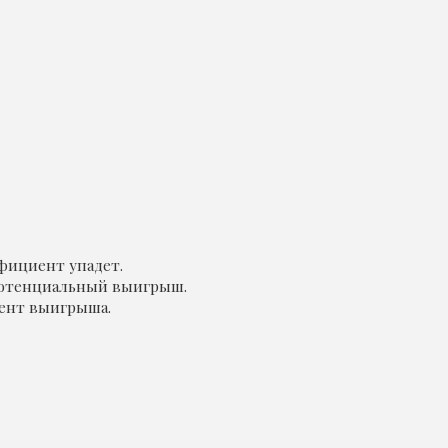
ффициент упадет.
 потенциальный выигрыш.
иент выигрыша.