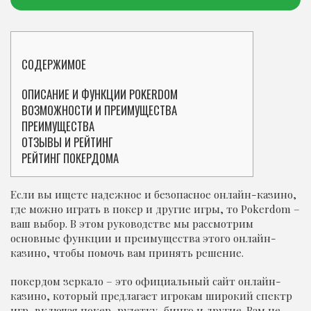
СОДЕРЖИМОЕ
ОПИСАНИЕ И ФУНКЦИИ POKERDOM
ВОЗМОЖНОСТИ И ПРЕИМУЩЕСТВА
ПРЕИМУЩЕСТВА
ОТЗЫВЫ И РЕЙТИНГ
РЕЙТИНГ ПОКЕРДОМА
Если вы ищете надежное и безопасное онлайн-казино,
где можно играть в покер и другие игры, то Pokerdom –
ваш выбор. В этом руководстве мы рассмотрим
основные функции и преимущества этого онлайн-
казино, чтобы помочь вам принять решение.
покердом
зеркало – это официальный сайт онлайн-
казино, который предлагает игрокам широкий спектр
игр, включая покер, рулетку, бинго и другие. Вам не