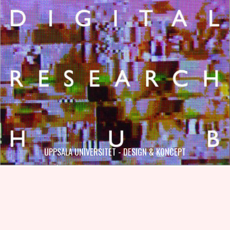
UPPSALA UNIVERSITET - DESIGN & KONCEPT