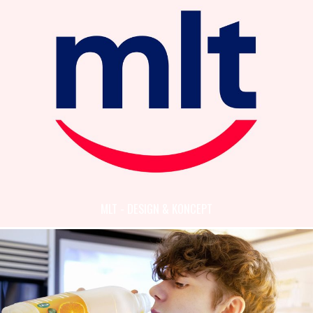
MLT - DESIGN & KONCEPT