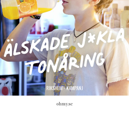
RIKSHEM - KAMPANJ
ohmy.se