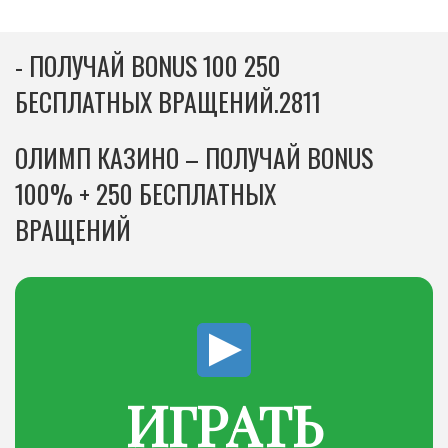
- ПОЛУЧАЙ BONUS 100 250
БЕСПЛАТНЫХ ВРАЩЕНИЙ.2811
ОЛИМП КАЗИНО – ПОЛУЧАЙ BONUS
100% + 250 БЕСПЛАТНЫХ
ВРАЩЕНИЙ
ИГРАТЬ