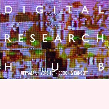
UPPSALA UNIVERSITET - DESIGN & KONCEPT