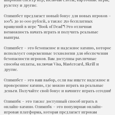
рулетку и другие.
Олимпбет предлагает новый бонус для новых игроков –
100% до 10 000 рублей, а также 250 бесплатных
вращений в игре ”Book of Dead”! Это отличная
возможность начать играть и получить реальные
выигры.
Олимпбет – это безопасное и надежное казино, которое
использует современные технологии для обеспечения
безопасности игроков. Вам доступны различные
способы оплаты, включая Visa, Mastercard, Skrill и
другие.
Олимпбет – это ваш выбор, если вы ищете надежное и
проверенное казино, где можно играть на реальные
деньги. Получайте свой бонус и начните играть сегодня!
Олимпбк – это также доступный способ играть в
онлайн-казино. Олимпбк – это популярная онлайн-
игровая платформа, которая предлагает игрокам