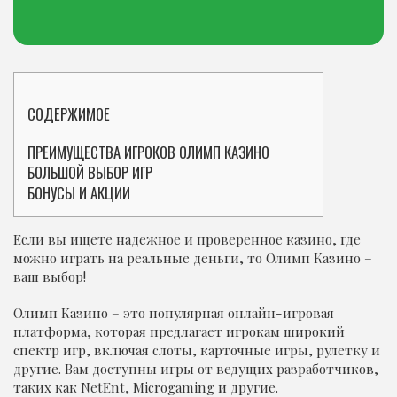
СОДЕРЖИМОЕ
ПРЕИМУЩЕСТВА ИГРОКОВ ОЛИМП КАЗИНО
БОЛЬШОЙ ВЫБОР ИГР
БОНУСЫ И АКЦИИ
Если вы ищете надежное и проверенное казино, где
можно играть на реальные деньги, то Олимп Казино –
ваш выбор!
Олимп Казино – это популярная онлайн-игровая
платформа, которая предлагает игрокам широкий
спектр игр, включая слоты, карточные игры, рулетку и
другие. Вам доступны игры от ведущих разработчиков,
таких как NetEnt, Microgaming и другие.