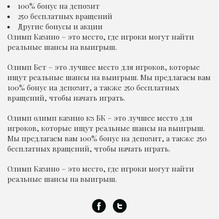
100% бонус на депозит
250 бесплатных вращений
Другие бонусы и акции
Олимп Казино – это место, где игроки могут найти
реальные шансы на выигрыш.
Олимп Бет – это лучшее место для игроков, которые
ищут реальные шансы на выигрыш. Мы предлагаем вам
100% бонус на депозит, а также 250 бесплатных
вращений, чтобы начать играть.
Олимп
олимп казино кз
БК – это лучшее место для
игроков, которые ищут реальные шансы на выигрыш.
Мы предлагаем вам 100% бонус на депозит, а также 250
бесплатных вращений, чтобы начать играть.
Олимп Казино – это место, где игроки могут найти
реальные шансы на выигрыш.