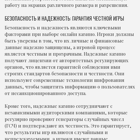
работу на экранах различного размера и разрешения.
БЕЗОПАСНОСТЬ И НАДЕЖНОСТЬ: ГАРАНТИЯ ЧЕСТНОЙ ИГРЫ
Безопасность и надежность являются ключевыми
факторами при выборе онлайн казино. Игроки должны
быть уверены в том, что их личные и финансовые
данные надежно защищены, а игровой процесс
является честным и прозрачным. Надежные казино
получают лицензии от авторитетных регулирующих
органов, что является гарантией соблюдения ими
строгих стандартов безопасности и честности. Они
используют современные технологии шифрования
данных, чтобы защитить информацию о пользователях
от несанкционированного доступа.
Кроме того, надежные казино сотрудничают с
независимыми аудиторскими компаниями, которые
регулярно проверяют генераторы случайных чисел
(ГСЧ) и подтверждают их честность. Это гарантирует,
что результаты игр являются случайными и
непредсказуемыми, а игроки имеют равные