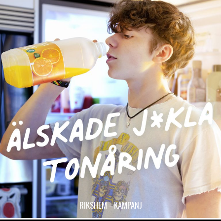
RIKSHEM - KAMPANJ