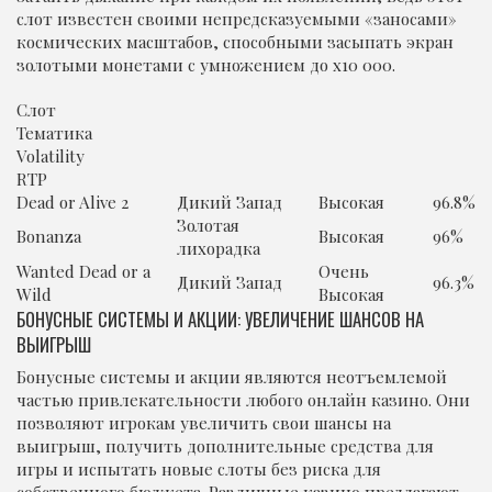
слот известен своими непредсказуемыми «заносами»
космических масштабов, способными засыпать экран
золотыми монетами с умножением до x10 000.
Слот
Тематика
Volatilitу
RTP
Dead or Alive 2
Дикий Запад
Высокая
96.8%
Золотая
Bonanza
Высокая
96%
лихорадка
Wanted Dead or a
Очень
Дикий Запад
96.3%
Wild
Высокая
БОНУСНЫЕ СИСТЕМЫ И АКЦИИ: УВЕЛИЧЕНИЕ ШАНСОВ НА
ВЫИГРЫШ
Бонусные системы и акции являются неотъемлемой
частью привлекательности любого онлайн казино. Они
позволяют игрокам увеличить свои шансы на
выигрыш, получить дополнительные средства для
игры и испытать новые слоты без риска для