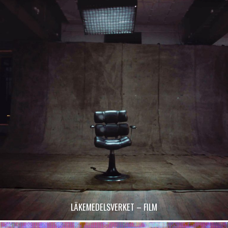
LÄKEMEDELSVERKET – FILM