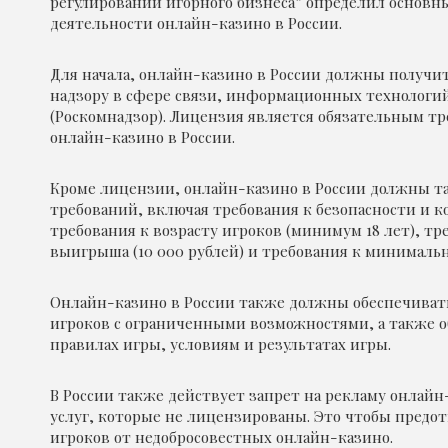
регулировании игорного бизнеса” определил основн
деятельности онлайн-казино в России.
Для начала, онлайн-казино в России должны получ
надзору в сфере связи, информационных технологи
(Роскомнадзор). Лицензия является обязательным тр
онлайн-казино в России.
Кроме лицензии, онлайн-казино в России должны та
требований, включая требования к безопасности и 
требования к возрасту игроков (минимум 18 лет), т
выигрыша (10 000 рублей) и требования к минимально
Онлайн-казино в России также должны обеспечивать
игроков с ограниченными возможностями, а также 
правилах игры, условиям и результатах игры.
В России также действует запрет на рекламу онлайн
услуг, которые не лицензированы. Это чтобы предо
игроков от недобросовестных онлайн-казино.