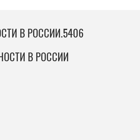
СТИ В РОССИИ.5406
НОСТИ В РОССИИ