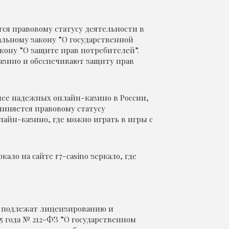
ся правовому статусу деятельности в
альному закону ”О государственной
кону ”О защите прав потребителей”.
азино и обеспечивают защиту прав
лее надежных онлайн-казино в России,
чиняется правовому статусу
лайн-казино, где можно играть в игры с
ало на сайте r7-casino зеркало, где
но подлежат лицензированию и
5 года № 212-ФЗ ”О государственном