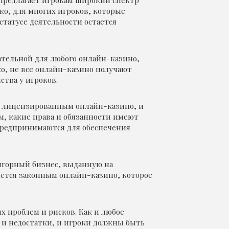
 предлагает игрокам широкий спектр
ко, для многих игроков, которые
статусе деятельности остается
ательной для любого онлайн-казино,
ко, не все онлайн-казино получают
тва у игроков.
но лицензированным онлайн-казино, и
им, какие права и обязанности имеют
 предпринимаются для обеспечения
игорный бизнес, выданную на
ляется законным онлайн-казино, которое
их проблем и рисков. Как и любое
 и недостатки, и игроки должны быть