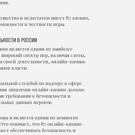
ния.
ущества и недостатки имеет R7 казино,
опасности и честности игры.
ЛЬНОСТИ В РОССИИ
зино является одним из наиболее
 широкий спектр игр, включая слоты,
ла своей деятельности, онлайн-казино
анов власти.
ральной службой по надзору в сфере
ения лицензии онлайн-казино должно
я требования к безопасности и
альных данных игроков.
ора и является одним из немногих
Это означает, что R7 онлайн-казино
жет обеспечивать безопасность и