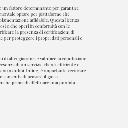
o è un fattore determinante per garantire
amentale optare per piattaforme che
golamentazione affidabile. Questa licenza
rosi e che operi in conformità con le
ificare la presenza di certificazioni di
e per proteggere i propri dati personali e
 di altri giocatori e valutare la reputazione
resenza di un servizio clienti efficiente e
lemi o dubbi. Infine, è importante verificare
e consenta di provare il gioco
niche prima di effettuare una puntata