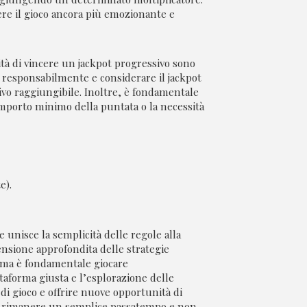
ere il gioco ancora più emozionante e
ità di vincere un jackpot progressivo sono
 responsabilmente e considerare il jackpot
vo raggiungibile. Inoltre, è fondamentale
l’importo minimo della puntata o la necessità
e).
e unisce la semplicità delle regole alla
sione approfondita delle strategie
, ma è fondamentale giocare
taforma giusta e l’esplorazione delle
 di gioco e offrire nuove opportunità di
ve rimanere un semplice passatempo e non