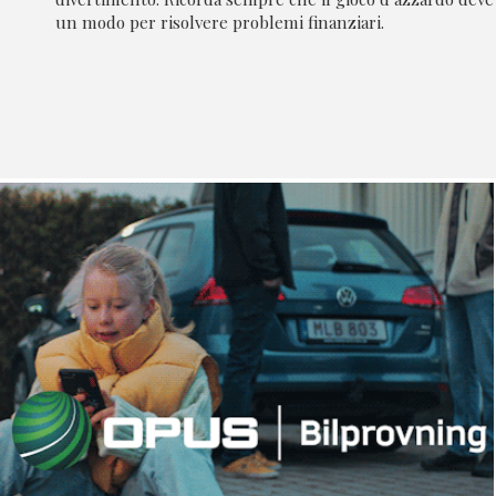
un modo per risolvere problemi finanziari.