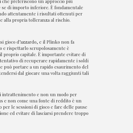
ri che preferiscono un approccio più
e se di importo inferiore. È fondamentale
ndo attentamente i risultati ottenuti per
 e alla propria tolleranza al rischio.
si gioco d’azzardo, e il Plinko non fa
co e rispettarlo scrupolosamente è
 proprio capitale. È importante evitare di
tentativo di recuperare rapidamente i soldi
e e può portare a un rapido esaurimento del
stendersi dal giocare una volta raggiunti tali
 di intrattenimento e non un modo per
s e non come una fonte di reddito è un
o per le sessioni di gioco e fare delle pause
ione ed evitare di lasciarsi prendere troppo