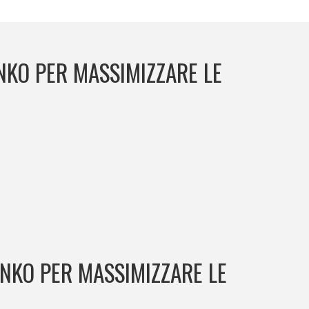
NKO PER MASSIMIZZARE LE
INKO PER MASSIMIZZARE LE