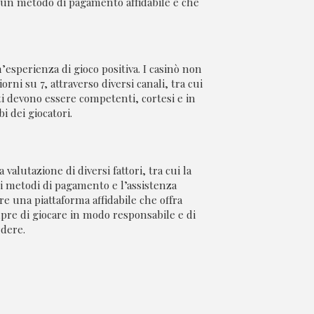
 un metodo di pagamento affidabile e che
esperienza di gioco positiva. I casinò non
orni su 7, attraverso diversi canali, tra cui
enti devono essere competenti, cortesi e in
 dei giocatori.
valutazione di diversi fattori, tra cui la
, i metodi di pagamento e l’assistenza
e una piattaforma affidabile che offra
pre di giocare in modo responsabile e di
dere.