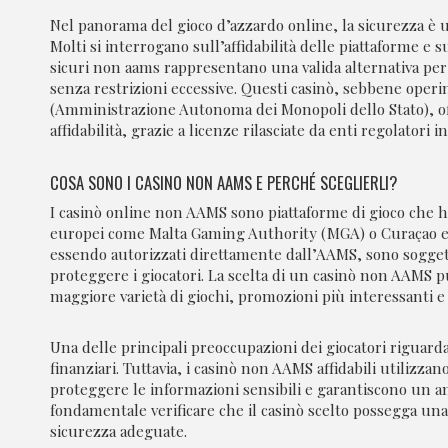
Nel panorama del gioco d’azzardo online, la sicurezza è un 
Molti si interrogano sull’affidabilità delle piattaforme e 
sicuri non aams
rappresentano una valida alternativa per 
senza restrizioni eccessive. Questi casinò, sebbene operi
(Amministrazione Autonoma dei Monopoli dello Stato), o
affidabilità, grazie a licenze rilasciate da enti regolatori i
COSA SONO I CASINO NON AAMS E PERCHÉ SCEGLIERLI?
I casinò online non AAMS sono piattaforme di gioco che h
europei come Malta Gaming Authority (MGA) o Curaçao e
essendo autorizzati direttamente dall’AAMS, sono soggetti
proteggere i giocatori. La scelta di un casinò non AAMS pu
maggiore varietà di giochi, promozioni più interessanti e li
Una delle principali preoccupazioni dei giocatori riguarda
finanziari. Tuttavia, i casinò non AAMS affidabili utilizzan
proteggere le informazioni sensibili e garantiscono un am
fondamentale verificare che il casinò scelto possegga una 
sicurezza adeguate.