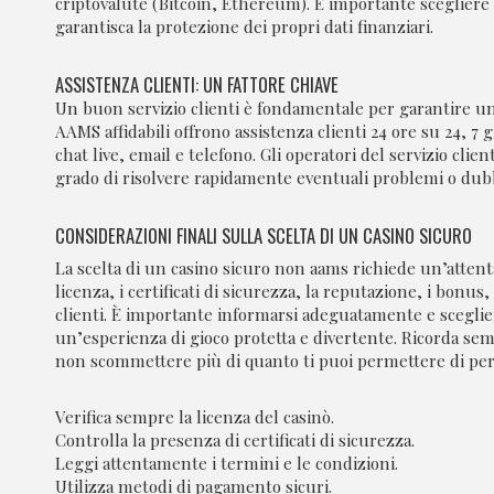
criptovalute (Bitcoin, Ethereum). È importante scegliere
garantisca la protezione dei propri dati finanziari.
ASSISTENZA CLIENTI: UN FATTORE CHIAVE
Un buon servizio clienti è fondamentale per garantire un’
AAMS affidabili offrono assistenza clienti 24 ore su 24, 7 gi
chat live, email e telefono. Gli operatori del servizio cli
grado di risolvere rapidamente eventuali problemi o dubbi
CONSIDERAZIONI FINALI SULLA SCELTA DI UN CASINO SICURO
La scelta di un
casino sicuro non aams
richiede un’attenta 
licenza, i certificati di sicurezza, la reputazione, i bonus
clienti. È importante informarsi adeguatamente e sceglier
un’esperienza di gioco protetta e divertente. Ricorda sem
non scommettere più di quanto ti puoi permettere di per
Verifica sempre la licenza del casinò.
Controlla la presenza di certificati di sicurezza.
Leggi attentamente i termini e le condizioni.
Utilizza metodi di pagamento sicuri.