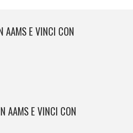
N AAMS E VINCI CON
ON AAMS E VINCI CON