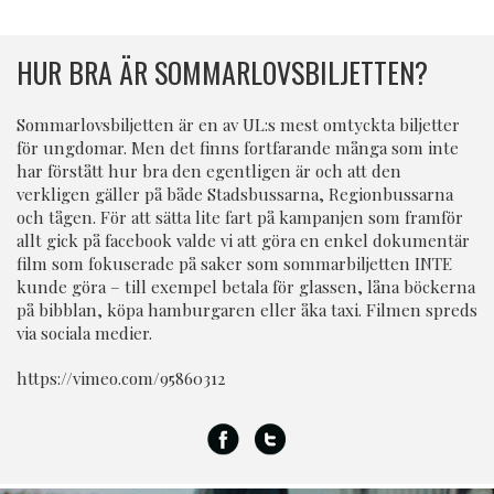
HUR BRA ÄR SOMMARLOVSBILJETTEN?
Sommarlovsbiljetten är en av UL:s mest omtyckta biljetter
för ungdomar. Men det finns fortfarande många som inte
har förstått hur bra den egentligen är och att den
verkligen gäller på både Stadsbussarna, Regionbussarna
och tågen. För att sätta lite fart på kampanjen som framför
allt gick på facebook valde vi att göra en enkel dokumentär
film som fokuserade på saker som sommarbiljetten INTE
kunde göra – till exempel betala för glassen, låna böckerna
på bibblan, köpa hamburgaren eller åka taxi. Filmen spreds
via sociala medier.
https://vimeo.com/95860312