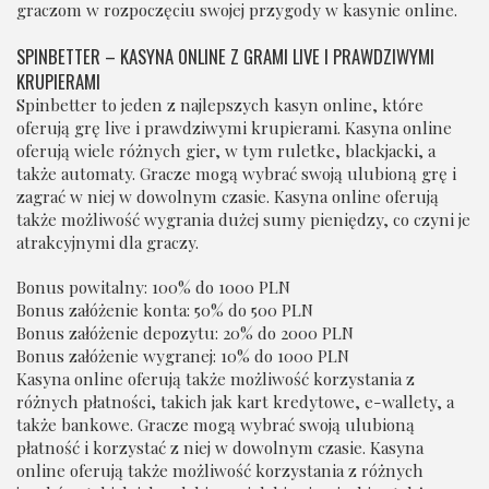
graczom w rozpoczęciu swojej przygody w kasynie online.
SPINBETTER – KASYNA ONLINE Z GRAMI LIVE I PRAWDZIWYMI
KRUPIERAMI
Spinbetter to jeden z najlepszych kasyn online, które
oferują grę live i prawdziwymi krupierami. Kasyna online
oferują wiele różnych gier, w tym ruletke, blackjacki, a
także automaty. Gracze mogą wybrać swoją ulubioną grę i
zagrać w niej w dowolnym czasie. Kasyna online oferują
także możliwość wygrania dużej sumy pieniędzy, co czyni je
atrakcyjnymi dla graczy.
Bonus powitalny: 100% do 1000 PLN
Bonus załóżenie konta: 50% do 500 PLN
Bonus załóżenie depozytu: 20% do 2000 PLN
Bonus załóżenie wygranej: 10% do 1000 PLN
Kasyna online oferują także możliwość korzystania z
różnych płatności, takich jak kart kredytowe, e-wallety, a
także bankowe. Gracze mogą wybrać swoją ulubioną
płatność i korzystać z niej w dowolnym czasie. Kasyna
online oferują także możliwość korzystania z różnych