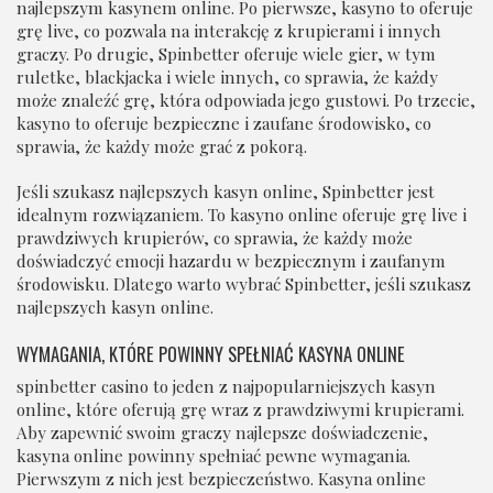
najlepszym kasynem online. Po pierwsze, kasyno to oferuje
grę live, co pozwala na interakcję z krupierami i innych
graczy. Po drugie, Spinbetter oferuje wiele gier, w tym
ruletke, blackjacka i wiele innych, co sprawia, że każdy
może znaleźć grę, która odpowiada jego gustowi. Po trzecie,
kasyno to oferuje bezpieczne i zaufane środowisko, co
sprawia, że każdy może grać z pokorą.
Jeśli szukasz najlepszych kasyn online, Spinbetter jest
idealnym rozwiązaniem. To kasyno online oferuje grę live i
prawdziwych krupierów, co sprawia, że każdy może
doświadczyć emocji hazardu w bezpiecznym i zaufanym
środowisku. Dlatego warto wybrać Spinbetter, jeśli szukasz
najlepszych kasyn online.
WYMAGANIA, KTÓRE POWINNY SPEŁNIAĆ KASYNA ONLINE
spinbetter casino
to jeden z najpopularniejszych kasyn
online, które oferują grę wraz z prawdziwymi krupierami.
Aby zapewnić swoim graczy najlepsze doświadczenie,
kasyna online powinny spełniać pewne wymagania.
Pierwszym z nich jest bezpieczeństwo. Kasyna online