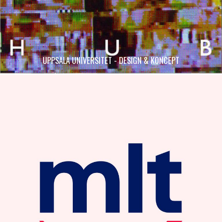
UPPSALA UNIVERSITET - DESIGN & KONCEPT