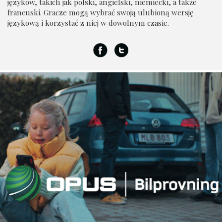
języków, takich jak polski, angielski, niemiecki, a także
francuski. Gracze mogą wybrać swoją ulubioną wersję
językową i korzystać z niej w dowolnym czasie.