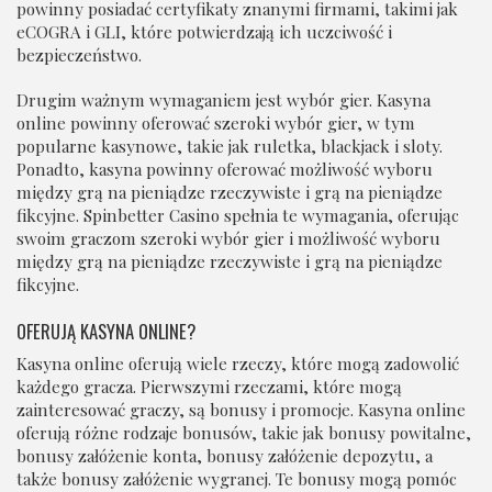
powinny posiadać certyfikaty znanymi firmami, takimi jak
eCOGRA i GLI, które potwierdzają ich uczciwość i
bezpieczeństwo.
Drugim ważnym wymaganiem jest wybór gier. Kasyna
online powinny oferować szeroki wybór gier, w tym
popularne kasynowe, takie jak ruletka, blackjack i sloty.
Ponadto, kasyna powinny oferować możliwość wyboru
między grą na pieniądze rzeczywiste i grą na pieniądze
fikcyjne. Spinbetter Casino spełnia te wymagania, oferując
swoim graczom szeroki wybór gier i możliwość wyboru
między grą na pieniądze rzeczywiste i grą na pieniądze
fikcyjne.
OFERUJĄ KASYNA ONLINE?
Kasyna online oferują wiele rzeczy, które mogą zadowolić
każdego gracza. Pierwszymi rzeczami, które mogą
zainteresować graczy, są bonusy i promocje. Kasyna online
oferują różne rodzaje bonusów, takie jak bonusy powitalne,
bonusy załóżenie konta, bonusy załóżenie depozytu, a
także bonusy załóżenie wygranej. Te bonusy mogą pomóc