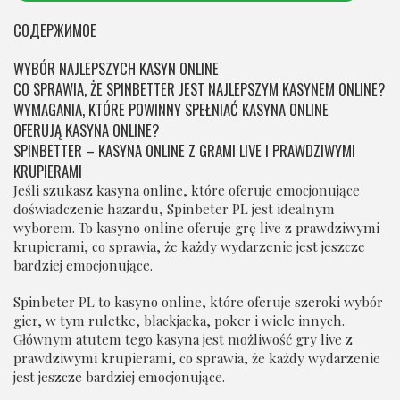
СОДЕРЖИМОЕ
WYBÓR NAJLEPSZYCH KASYN ONLINE
CO SPRAWIA, ŻE SPINBETTER JEST NAJLEPSZYM KASYNEM ONLINE?
WYMAGANIA, KTÓRE POWINNY SPEŁNIAĆ KASYNA ONLINE
OFERUJĄ KASYNA ONLINE?
SPINBETTER – KASYNA ONLINE Z GRAMI LIVE I PRAWDZIWYMI
KRUPIERAMI
Jeśli szukasz kasyna online, które oferuje emocjonujące
doświadczenie hazardu, Spinbeter PL jest idealnym
wyborem. To kasyno online oferuje grę live z prawdziwymi
krupierami, co sprawia, że każdy wydarzenie jest jeszcze
bardziej emocjonujące.
Spinbeter PL to kasyno online, które oferuje szeroki wybór
gier, w tym ruletke, blackjacka, poker i wiele innych.
Głównym atutem tego kasyna jest możliwość gry live z
prawdziwymi krupierami, co sprawia, że każdy wydarzenie
jest jeszcze bardziej emocjonujące.