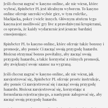
Jeśli chcesz zagrać w kasyno online, ale nie wiesz, które
wybrać, Spinbeter PL jest idealnym wyborem. To kasyno
online oferuje szeroki wybór gier, w tym ruletke,
blackjacka, poker i wiele innych. Głównym atutem tego
kasyna jest możliwość gry live z prawdziwymi krupierami,
co sprawia, że każdy wydarzenie jest jeszcze bardziej
emocjonujące.
Spinbeter PL to kasyno online, które oferuje także bonusy i
promocje, aby pomóc Ci zacząć swoją przygodę hazardu.
Możesz otrzymać bonus powitalny, aby zacząć swoją
przygodę hazardu, a także korzystać z różnych promocji,
aby zwiększyć swoje szanse na wygraną.
Jeśli chcesz zagrać w kasyno online, ale nie wiesz, jak
zarejestrować się, Spinbeter PL oferuje proste instrukcje,
aby pomóc Ci zarejestrować się i zacząć swoją przygodę
hazardu. Możesz zarejestrować się, korzystając z
formularza rejestracyjnego, a następnie zalogować się, aby
zacząć swoją przygodę hazardu.