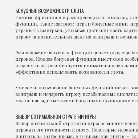
БОНУСНЫЕ ВОЗМОЖНОСТИ СЛОТА
Помимо фриспинов и расширяющихся символов, слот
функции, такие как риск-игра и бонусные мини-игр
утраивать выигрыш, угадывая цвет или масть карт
игроку дополнительный шанс на выигрыш и возмож
Разнообразие бонусных функций делает игру еще бо
игроков. Каждая бонусная функция имеет свои особе
началом игры рекомендуется внимательно ознакоми
эффективно использовать возможности слота.
Умелое использование бонусных функций может зн
выигрыш и подарить игроку незабываемые впечатле
можно насладиться всеми бонусными функциями сло
ВЫБОР ОПТИМАЛЬНОЙ СТРАТЕГИИ ИГРЫ
Выбор оптимальной стратегии игры во многом зави
игрока и его готовности к риску. Некоторые игроки
и играть на долгое время, в то время как другие – д