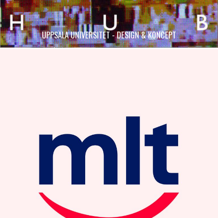
UPPSALA UNIVERSITET - DESIGN & KONCEPT