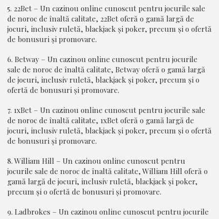
5. 22Bet – Un cazinou online cunoscut pentru jocurile sale
de noroc de înaltă calitate, 22Bet oferă o gamă largă de
jocuri, inclusiv ruletă, blackjack și poker, precum și o ofertă
de bonusuri și promovare.
6. Betway – Un cazinou online cunoscut pentru jocurile
sale de noroc de înaltă calitate, Betway oferă o gamă largă
de jocuri, inclusiv ruletă, blackjack și poker, precum și o
ofertă de bonusuri și promovare.
7. 1xBet – Un cazinou online cunoscut pentru jocurile sale
de noroc de înaltă calitate, 1xBet oferă o gamă largă de
jocuri, inclusiv ruletă, blackjack și poker, precum și o ofertă
de bonusuri și promovare.
8. William Hill – Un cazinou online cunoscut pentru
jocurile sale de noroc de înaltă calitate, William Hill oferă o
gamă largă de jocuri, inclusiv ruletă, blackjack și poker,
precum și o ofertă de bonusuri și promovare.
9. Ladbrokes – Un cazinou online cunoscut pentru jocurile