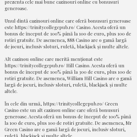
prezenta cele mai bune cazinouri online cu bonusuri
generoase.
Unul dintă cazinouri online care oferă bonusuri generoase
este https://trinitycollegepub.ro/ Casino. Acesta oferă un
bonus de început de 100% până la 100 de euro, plus 100 de
rotiri gratuite. De asemenea, 888 Casino are o gamă largă
de jocuri, inclusiv sloturi, ruletă, blackjack și multe altele.
Alt cazinou online care merită menționat este
https://trinitycollegepub.ro/ Hill Casino. Acesta oferă un
bonus de început de 100% până la 300 de euro, plus 100 de
rotiri gratuite. De asemenea, William Hill Casino are o gamă
largă de jocuri, inclusiv sloturi, ruletă, blackjack și multe
altele.
În cele din urmă, https://trinitycollegepub.ro/ Green
Casino este un alt cazinou online care oferă bonusuri
generoase. Acesta oferă un bonus de început de 100% până
la 100 de euro, plus 100 de rotiri gratuite. De asemenea, Mr
Green Casino are o gamă largă de jocuri, inclusiv sloturi,
ruletă, blackjack și multe altele.