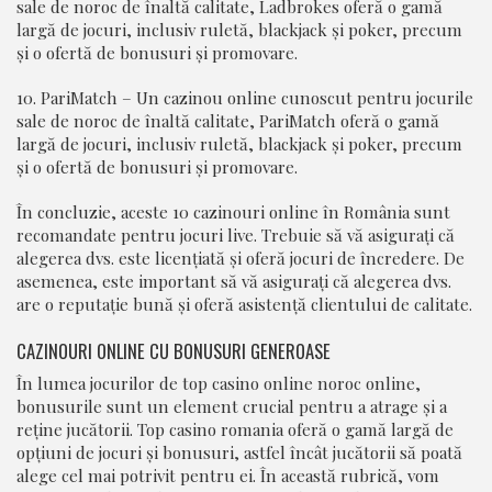
sale de noroc de înaltă calitate, Ladbrokes oferă o gamă
largă de jocuri, inclusiv ruletă, blackjack și poker, precum
și o ofertă de bonusuri și promovare.
10. PariMatch – Un cazinou online cunoscut pentru jocurile
sale de noroc de înaltă calitate, PariMatch oferă o gamă
largă de jocuri, inclusiv ruletă, blackjack și poker, precum
și o ofertă de bonusuri și promovare.
În concluzie, aceste 10 cazinouri online în România sunt
recomandate pentru jocuri live. Trebuie să vă asigurați că
alegerea dvs. este licențiată și oferă jocuri de încredere. De
asemenea, este important să vă asigurați că alegerea dvs.
are o reputație bună și oferă asistență clientului de calitate.
CAZINOURI ONLINE CU BONUSURI GENEROASE
În lumea jocurilor de
top casino online
noroc online,
bonusurile sunt un element crucial pentru a atrage și a
reține jucătorii. Top casino romania oferă o gamă largă de
opțiuni de jocuri și bonusuri, astfel încât jucătorii să poată
alege cel mai potrivit pentru ei. În această rubrică, vom