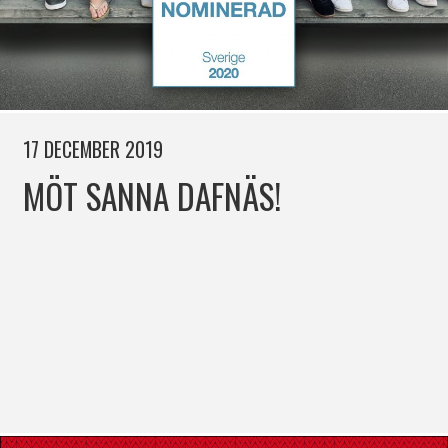
17 DECEMBER 2019
MÖT SANNA DAFNÄS!