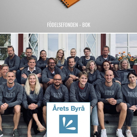
FÖDELSEFONDEN - BOK