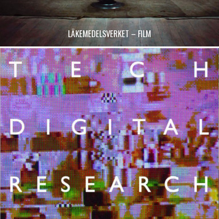
LÄKEMEDELSVERKET – FILM