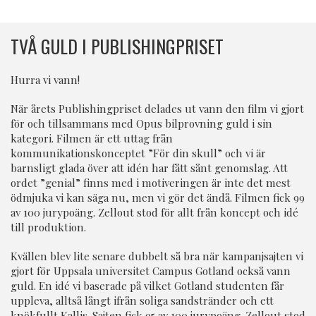
TVÅ GULD I PUBLISHINGPRISET
Hurra vi vann!
När årets Publishingpriset delades ut vann den film vi gjort
för och tillsammans med Opus bilprovning guld i sin
kategori. Filmen är ett uttag från
kommunikationskonceptet ”För din skull” och vi är
barnsligt glada över att idén har fått sånt genomslag. Att
ordet ”genial” finns med i motiveringen är inte det mest
ödmjuka vi kan säga nu, men vi gör det ändå. Filmen fick 99
av 100 jurypoäng. Zellout stod för allt från koncept och idé
till produktion.
Kvällen blev lite senare dubbelt så bra när kampanjsajten vi
gjort för Uppsala universitet Campus Gotland också vann
guld. En idé vi baserade på vilket Gotland studenten får
uppleva, alltså långt ifrån soliga sandstränder och ett
knökfullt Kallis. Sajten fick 95 av 100 jurypoäng. Zellout stod