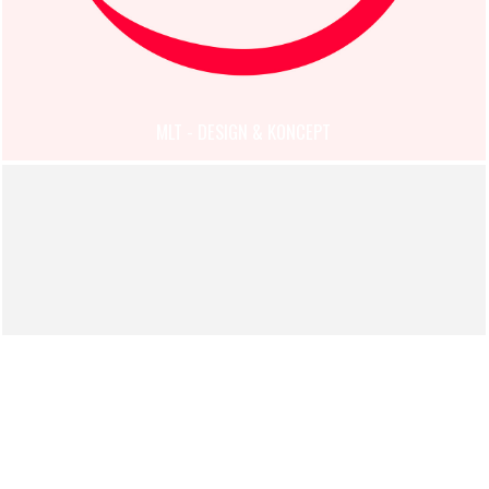
MLT - DESIGN & KONCEPT
18 MARS 2022
GULD-MMM