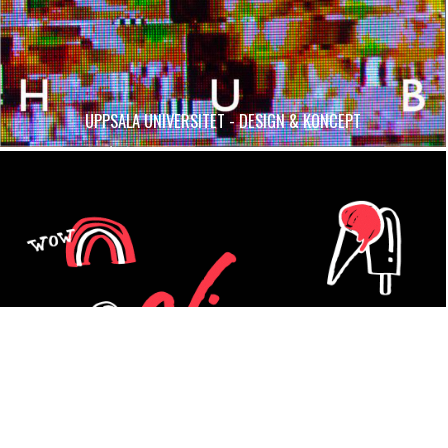
UPPSALA UNIVERSITET - DESIGN & KONCEPT
TJOHO, VI ÄR TILLBAKA!
Jippi för semester, men åh vad härligt att få öppna
dörrarna till vackra Villa Isola igen efter fyra veckors
slummer. Vi är taggade! Kom förbi och säg hej så bjuder
vi på kaffe. Ja, eller en glass. Nu kör vi.