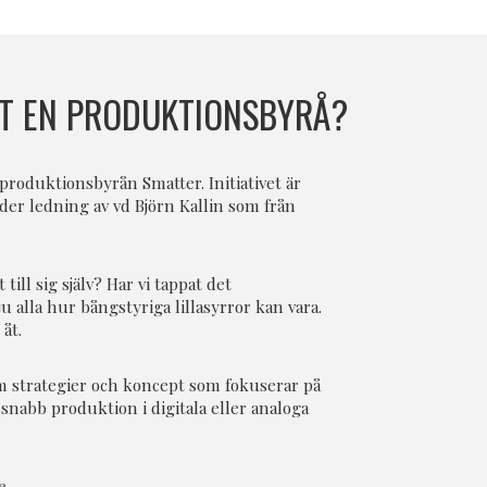
UT EN PRODUKTIONSBYRÅ?
– produktionsbyrån Smatter. Initiativet är
nder ledning av vd Björn Kallin som från
ill sig själv? Har vi tappat det
 ju alla hur bångstyriga lillasyrror kan vara.
 åt.
ram strategier och koncept som fokuserar på
snabb produktion i digitala eller analoga
e