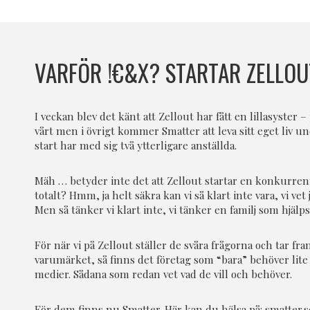
VARFÖR !€&X? STARTAR ZELLO
I veckan blev det känt att Zellout har fått en lillasyster 
vårt men i övrigt kommer Smatter att leva sitt eget liv u
start har med sig två ytterligare anställda.
Mäh … betyder inte det att Zellout startar en konkurrent t
totalt? Hmm, ja helt säkra kan vi så klart inte vara, vi vet
Men så tänker vi klart inte, vi tänker en familj som hjälps
För när vi på Zellout ställer de svåra frågorna och tar f
varumärket, så finns det företag som “bara” behöver lite 
medier. Sådana som redan vet vad de vill och behöver.
För dem finns nu Smatter. Här kan du hälsa på:
smatter.s