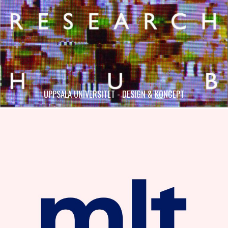
UPPSALA UNIVERSITET - DESIGN & KONCEPT