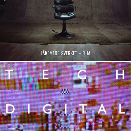
LÄKEMEDELSVERKET – FILM