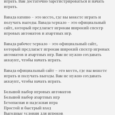
играть. Вам достаточно зарегистрироваться и начать
играть.
Вавада казино – это место, где вы можете играть и
получать выгоды. Вавада зеркало – это официальный
сайт, который предлагает игрокам широкий спектр
игровых автоматов и азартных игр.
Вавада рабочее зеркало – это официальный сайт,
который предлагает игрокам широкий спектр игровых
автоматов и азартных игр. Вам не нужно создавать
аккаунт, чтобы начать играть.
Вавада официальный сайт – это место, где вы можете
играть и получать выгоды. Вам не нужно создавать
аккаунт, чтобы начать играть.
Большой выбор игровых автоматов
Большой выбор азартных игр
Безопасная и надежная игра
Простой и быстрый вход
Выгодные условия для игроков