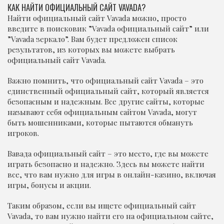
КАК НАЙТИ ОФИЦИАЛЬНЫЙ САЙТ VAVADA?
Найти официальный сайт Vavada можно, просто
введите в поисковик ”Vavada официальный сайт” или
”Vavada зеркало”. Вам будет предложен список
результатов, из которых вы можете выбрать
официальный сайт Vavada.
Важно помнить, что официальный сайт Vavada – это
единственный официальный сайт, который является
безопасным и надежным. Все другие сайты, которые
называют себя официальным сайтом Vavada, могут
быть мошенниками, которые пытаются обмануть
игроков.
Вавада официальный сайт – это место, где вы можете
играть безопасно и надежно. Здесь вы можете найти
все, что вам нужно для игры в онлайн-казино, включая
игры, бонусы и акции.
Таким образом, если вы ищете официальный сайт
Vavada, то вам нужно найти его на официальном сайте,