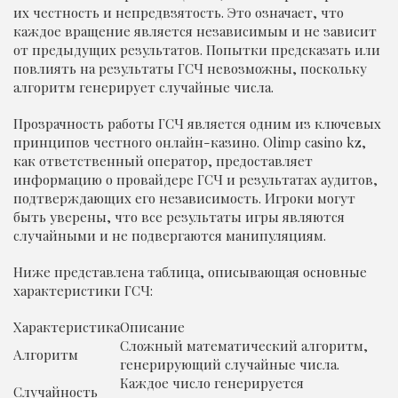
их честность и непредвзятость. Это означает, что
каждое вращение является независимым и не зависит
от предыдущих результатов. Попытки предсказать или
повлиять на результаты ГСЧ невозможны, поскольку
алгоритм генерирует случайные числа.
Прозрачность работы ГСЧ является одним из ключевых
принципов честного онлайн-казино. Olimp casino kz,
как ответственный оператор, предоставляет
информацию о провайдере ГСЧ и результатах аудитов,
подтверждающих его независимость. Игроки могут
быть уверены, что все результаты игры являются
случайными и не подвергаются манипуляциям.
Ниже представлена таблица, описывающая основные
характеристики ГСЧ:
Характеристика
Описание
Сложный математический алгоритм,
Алгоритм
генерирующий случайные числа.
Каждое число генерируется
Случайность