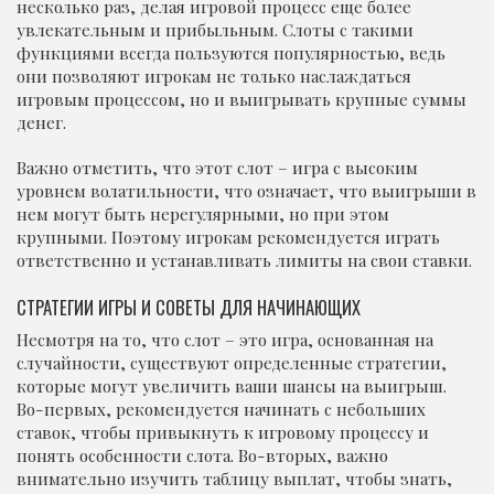
несколько раз, делая игровой процесс еще более
увлекательным и прибыльным. Слоты с такими
функциями всегда пользуются популярностью, ведь
они позволяют игрокам не только наслаждаться
игровым процессом, но и выигрывать крупные суммы
денег.
Важно отметить, что этот слот – игра с высоким
уровнем волатильности, что означает, что выигрыши в
нем могут быть нерегулярными, но при этом
крупными. Поэтому игрокам рекомендуется играть
ответственно и устанавливать лимиты на свои ставки.
СТРАТЕГИИ ИГРЫ И СОВЕТЫ ДЛЯ НАЧИНАЮЩИХ
Несмотря на то, что слот – это игра, основанная на
случайности, существуют определенные стратегии,
которые могут увеличить ваши шансы на выигрыш.
Во-первых, рекомендуется начинать с небольших
ставок, чтобы привыкнуть к игровому процессу и
понять особенности слота. Во-вторых, важно
внимательно изучить таблицу выплат, чтобы знать,