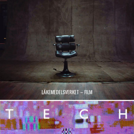
LÄKEMEDELSVERKET – FILM