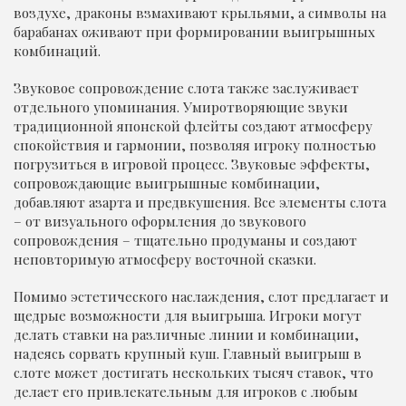
воздухе, драконы взмахивают крыльями, а символы на
барабанах оживают при формировании выигрышных
комбинаций.
Звуковое сопровождение слота также заслуживает
отдельного упоминания. Умиротворяющие звуки
традиционной японской флейты создают атмосферу
спокойствия и гармонии, позволяя игроку полностью
погрузиться в игровой процесс. Звуковые эффекты,
сопровождающие выигрышные комбинации,
добавляют азарта и предвкушения. Все элементы слота
– от визуального оформления до звукового
сопровождения – тщательно продуманы и создают
неповторимую атмосферу восточной сказки.
Помимо эстетического наслаждения, слот предлагает и
щедрые возможности для выигрыша. Игроки могут
делать ставки на различные линии и комбинации,
надеясь сорвать крупный куш. Главный выигрыш в
слоте может достигать нескольких тысяч ставок, что
делает его привлекательным для игроков с любым