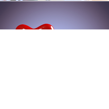
ÄR DU VÅR NYA AD?