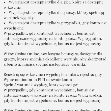
Wypłata jest dostępna tylko dla gier, które są dostępne
w kasynie.
Wypłata jest dostępna tylko dla graczy, którzy spełniają
warunek wypłaty.
Wypłata jest dostępna tylko w przypadku, gdy konto jest
wypełnione.
W przypadku, gdy konto jest wypełnione, bonus jest
automatycznie wypłacany na konto gracza. W przypadku,
gdy konto nie jest wypełnione, bonus nie jest wypłacany.
W Vox Casino Online,
vox kasyno
bonusy są dostępne dla
graczy, którzy spełniają określone warunki. Aby skorzystać
z bonusu, musisz spełnić następujące warunki:
Rejestruj się w kasynie i wypełnij formularz rejestracyjny.
Wpłać minimum 10 PLN na swoje konto.
Spełnić warunek wypłaty, który wynosi 35x.
W przypadku, gdy konto jest wypełnione, bonus jest
automatycznie wypłacany na konto gracza. W przypadku,
gdy konto nie jest wypełnione, bonus nie jest wypłacany.
W Vox Casino Online,
vox kasyno
bonusy są dostępne dla