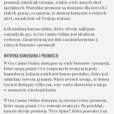
promocji, takich jak turnieje, a także wiele innych ofert
specjalnych. Wszystkie promocje są dostępne dla nowych i
stałych graczy, co sprawia, że możesz korzystać z różnych
ofert, niezależnie od Twojego statusu.
Jeśli szukasz kasyna online, które oferuje najlepsze
warunki do gry, to Vox Casino Online jest idealnym
wyborem. Zarejestruj się już dziś i zacznij korzystać z
różnych bonusów i promocji!
WITRYNA BONUSOWA I PROMOCJE
W Vox Casino Online dostępne są wiele bonusów i promocji,
które mogą pomóc Ci w rozpoczęciu swojej przygody
hazardowej. Jednym z nich jest bonus powitalny, który jest
udzielany nowym graczom. Warto zwrócić uwagę, że bonus
ten jest dostępny tylko raz, więc warto skorzystać z niego
w momencie rejestracji konta.
W Vox Casino Online dostępne są również różne promocje,
które mogą pomóc Ci w rozwoju swojej gry. Na przykład,
kasyno oferuje promocję ”Free Spins”, która pozwala Ci na