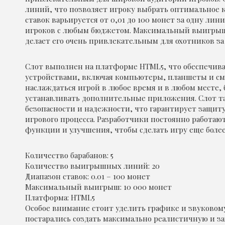
линий, что позволяет игроку выбрать оптимальное 
ставок варьируется от 0,01 до 100 монет за одну лин
игроков с любым бюджетом. Максимальный выигрыш в
делает его очень привлекательным для охотников 
Слот выполнен на платформе HTML5, что обеспечива
устройствами, включая компьютеры, планшеты и см
наслаждаться игрой в любое время и в любом месте, 
устанавливать дополнительные приложения. Слот т
безопасности и надежности, что гарантирует защит
игрового процесса. Разработчики постоянно работаю
функции и улучшения, чтобы сделать игру еще боле
Количество барабанов:
5
Количество выигрышных линий:
20
Диапазон ставок:
0.01 – 100 монет
Максимальный выигрыш:
10 000 монет
Платформа:
HTML5
Особое внимание стоит уделить графике и звуковом
постарались создать максимально реалистичную и 