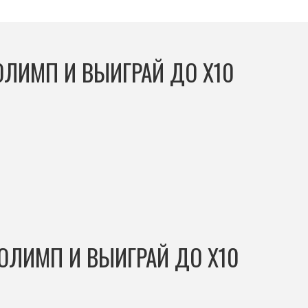
ОЛИМП И ВЫИГРАЙ ДО X10
 ОЛИМП И ВЫИГРАЙ ДО X10