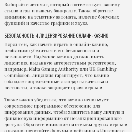
Выбирайте автомат, который соответствует вашему
стилю игры и вашему банкроллу. Также обратите
внимание на тематику автомата, наличие бонусных
функций и качество графики и звука.
БЕЗОПАСНОСТЬ И ЛИЦЕНЗИРОВАНИЕ ОНЛАЙН-КАЗИНО
Перед тем, как начать играть в онлайн-казино,
необходимо убедиться в его безопасности и
легальности. Надёжное казино должно иметь
лицензию, выданную авторитетным регулятором,
например, Malta Gaming Authority или UK Gambling
Commission. Лицензия гарантирует, что казино
соблюдает определённые стандарты качества и
честности, а также защищает права игроков.
Также важно убедиться, что казино использует
современное программное обеспечение для
шифрования данных, чтобы защитить вашу личную и
финансовую информацию от несанкционированного
доступа. Обратите внимание на отзывы других игроков
о казино, почитайте форумы и рейтинги в Интернете.