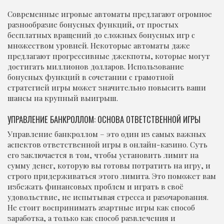
Современные игровые автоматы предлагают огромное
разнообразие бонусных функций, от простых
бесплатных вращений до сложных бонусных игр с
множеством уровней. Некоторые автоматы даже
предлагают прогрессивные джекпоты, которые могут
достигать миллионов долларов. Использование
бонусных функций в сочетании с грамотной
стратегией игры может значительно повысить ваши
шансы на крупный выигрыш.
УПРАВЛЕНИЕ БАНКРОЛЛОМ: ОСНОВА ОТВЕТСТВЕННОЙ ИГРЫ
Управление банкроллом – это один из самых важных
аспектов ответственной игры в онлайн-казино. Суть
его заключается в том, чтобы установить лимит на
сумму денег, которую вы готовы потратить на игру, и
строго придерживаться этого лимита. Это поможет вам
избежать финансовых проблем и играть в своё
удовольствие, не испытывая стресса и разочарования.
Не стоит воспринимать азартные игры как способ
заработка, а только как способ развлечения и