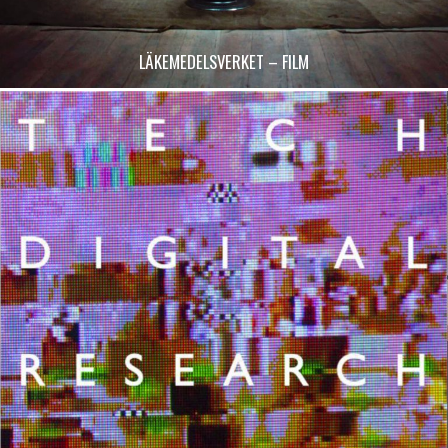
LÄKEMEDELSVERKET – FILM