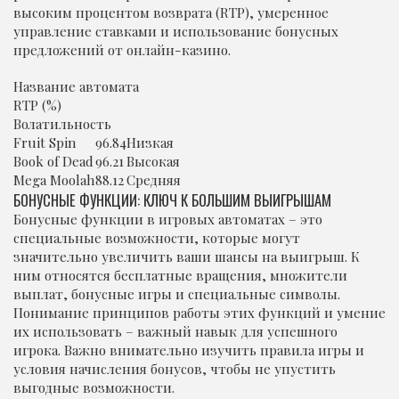
высоким процентом возврата (RTP), умеренное
управление ставками и использование бонусных
предложений от онлайн-казино.
Название автомата
RTP (%)
Волатильность
Fruit Spin
96.84
Низкая
Book of Dead
96.21
Высокая
Mega Moolah
88.12
Средняя
БОНУСНЫЕ ФУНКЦИИ: КЛЮЧ К БОЛЬШИМ ВЫИГРЫШАМ
Бонусные функции в игровых автоматах – это
специальные возможности, которые могут
значительно увеличить ваши шансы на выигрыш. К
ним относятся бесплатные вращения, множители
выплат, бонусные игры и специальные символы.
Понимание принципов работы этих функций и умение
их использовать – важный навык для успешного
игрока. Важно внимательно изучить правила игры и
условия начисления бонусов, чтобы не упустить
выгодные возможности.