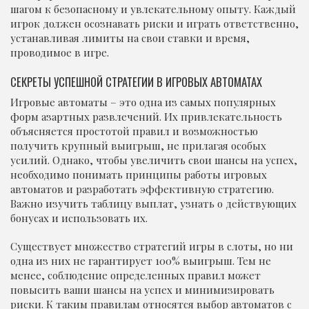
шагом к безопасному и увлекательному опыту. Каждый
игрок должен осознавать риски и играть ответственно,
устанавливая лимиты на свои ставки и время,
проводимое в игре.
СЕКРЕТЫ УСПЕШНОЙ СТРАТЕГИИ В ИГРОВЫХ АВТОМАТАХ
Игровые автоматы – это одна из самых популярных
форм азартных развлечений. Их привлекательность
объясняется простотой правил и возможностью
получить крупный выигрыш, не прилагая особых
усилий. Однако, чтобы увеличить свои шансы на успех,
необходимо понимать принципы работы игровых
автоматов и разработать эффективную стратегию.
Важно изучить таблицу выплат, узнать о действующих
бонусах и использовать их.
Существует множество стратегий игры в слоты, но ни
одна из них не гарантирует 100% выигрыш. Тем не
менее, соблюдение определенных правил может
повысить ваши шансы на успех и минимизировать
риски. К таким правилам относятся выбор автоматов с