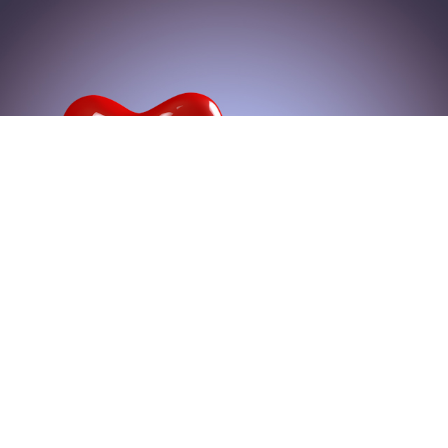
ÄR DU VÅR NYA AD?