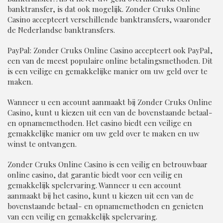
banktransfer, is dat ook mogelijk. Zonder Cruks Online
Casino accepteert verschillende banktransfers, waaronder
de Nederlandse banktransfers.
PayPal: Zonder Cruks Online Casino accepteert ook PayPal,
een van de meest populaire online betalingsmethoden. Dit
is een veilige en gemakkelijke manier om uw geld over te
maken.
Wanneer u een account aanmaakt bij Zonder Cruks Online
Casino, kunt u kiezen uit een van de bovenstaande betaal-
en opnamemethoden. Het casino biedt een veilige en
gemakkelijke manier om uw geld over te maken en uw
winst te ontvangen.
Zonder Cruks Online Casino is een veilig en betrouwbaar
online casino, dat garantie biedt voor een veilig en
gemakkelijk spelervaring. Wanneer u een account
aanmaakt bij het casino, kunt u kiezen uit een van de
bovenstaande betaal- en opnamemethoden en genieten
van een veilig en gemakkelijk spelervaring.