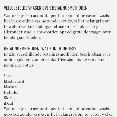
VEELGESTELDE VRAGEN OVER BETALINGSMETHODEN
Wanneer je een account opent bij een online casino, zoals
het beste online casino zonder cruks, is het belangrijk om
te weten welke betalingsmethoden beschikbaar zijn.
Hieronder vind je antwoorden op veelgestelde vragen over
betalingsmethoden.
BETALINGSMETHODEN: WAT ZIJN DE OPTIES?
Er zijn verschillende betalingsmethoden beschikbaar voor
online gokken zonder cruks. Hier zijn enkele van de meest
populaire opties:
Visa
Mastercard
Maestro
Neteller
Skrill
iDeal
Wanneer je een account opent bij een online casino, zoals
goksites zonder cruks, is het belangrijk om te weten welke