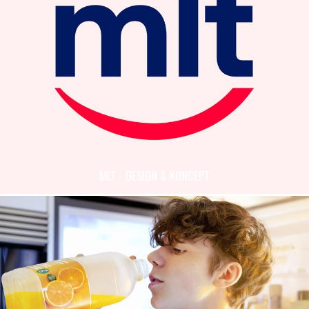
MLT - DESIGN & KONCEPT