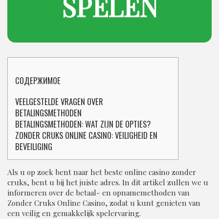
SPELEN
СОДЕРЖИМОЕ
VEELGESTELDE VRAGEN OVER
BETALINGSMETHODEN
BETALINGSMETHODEN: WAT ZIJN DE OPTIES?
ZONDER CRUKS ONLINE CASINO: VEILIGHEID EN
BEVEILIGING
Als u op zoek bent naar het beste online casino zonder
cruks, bent u bij het juiste adres. In dit artikel zullen we u
informeren over de betaal- en opnamemethoden van
Zonder Cruks Online Casino, zodat u kunt genieten van
een veilig en gemakkelijk spelervaring.