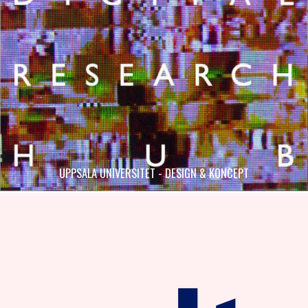
UPPSALA UNIVERSITET - DESIGN & KONCEPT