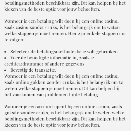
betalingsmethoden beschikbaar zijn. Dit kan helpen bij het
kiezen van de beste optie voor jouw behoeften.
Wanneer je een betaling wilt doen bij een online casino,
zoals casino zonder cruks, is het belangrijk om te weten
welke stappen je moet nemen. Hier zijn enkele stappen om
te volgen:
Selecteer de betalingsmethode die je wilt gebruiken.
Voer de benodigde informatie in, zoals je
creditcardnummer of andere gegevens.
Bevestig de transactie.
Wanneer je een betaling wilt doen bij een online casino,
zoals online gokken zonder cruks, is het belangrijk om te
weten welke stappen je moet nemen. Dit kan helpen bij
het voorkomen van problemen bij de betaling.
Wanneer je een account opent bij een online casino, zoals
goksite zonder cruks, is het belangrijk om te weten welke
betalingsmethoden beschikbaar zijn. Dit kan helpen bij het
kiezen van de beste optie voor jouw behoeften.