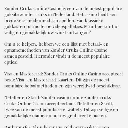
Zonder Cruks Online Casino is een van de meest populaire
goksite zonder cruks in Nederland. Het casino biedt een
brede verscheidenheid aan spellen, van klassieke
gokkasten tot moderne videospelletjes. Maar hoe kunt u
veilig en gemakkelijk uw winst ontvangen?
Om u te helpen, hebben we een lijst met betaal- en
opnamemethoden van Zonder Cruks Online Casino
samengesteld. Hieronder vindt u de meest populaire
opties:
Visa en Mastercard: Zonder Cruks Online Casino accepteert
beide Visa- en Mastercard-kaarten. Dit zijn de meest
populaire betaalmethoden en zijn wereldwijd beschikbaar.
Neteller en Skrill: Zonder
casino online zonder cruks
Cruks Online Casino accepteert ook Neteller en Skrill,
twee van de meest populaire e-wallets. Dit zijn veilige en
gemakkelijke manieren om uw geld over te maken.
Banktransfer: Als u liever uw geld overmaakt via een