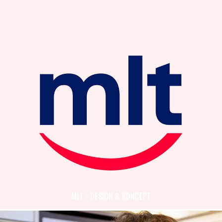
MLT - DESIGN & KONCEPT