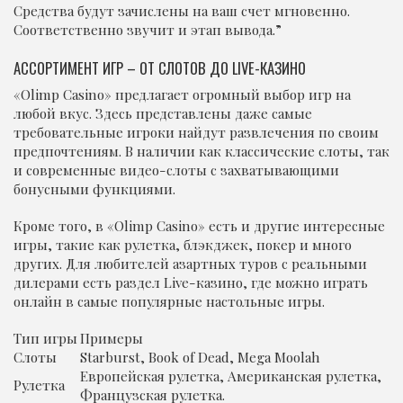
Средства будут зачислены на ваш счет мгновенно.
Соответственно звучит и этап вывода.”
АССОРТИМЕНТ ИГР – ОТ СЛОТОВ ДО LIVE-КАЗИНО
«Olimp Casino» предлагает огромный выбор игр на
любой вкус. Здесь представлены даже самые
требовательные игроки найдут развлечения по своим
предпочтениям. В наличии как классические слоты, так
и современные видео-слоты с захватывающими
бонусными функциями.
Кроме того, в «Olimp Casino» есть и другие интересные
игры, такие как рулетка, блэкджек, покер и много
других. Для любителей азартных туров с реальными
дилерами есть раздел Live-казино, где можно играть
онлайн в самые популярные настольные игры.
Тип игры
Примеры
Слоты
Starburst, Book of Dead, Mega Moolah
Европейская рулетка, Американская рулетка,
Рулетка
Французская рулетка.