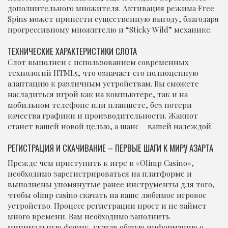
дополнительного множителя. Активация режима Free
Spins может принести существенную выгоду, благодаря
прогрессивному множителю и “Sticky Wild” механике.
ТЕХНИЧЕСКИЕ ХАРАКТЕРИСТИКИ СЛОТА
Слот выполнен с использованием современных
технологий HTML5, что означает его полноценную
адаптацию к различным устройствам. Вы сможете
насладиться игрой как на компьютере, так и на
мобильном телефоне или планшете, без потери
качества графики и производительности. Жакпот
станет вашей новой целью, а шанс – вашей надеждой.
РЕГИСТРАЦИЯ И СКАЧИВАНИЕ – ПЕРВЫЕ ШАГИ К МИРУ АЗАРТА
Прежде чем приступить к игре в «Olimp Casino»,
необходимо зарегистрироваться на платформе и
выполнены упомянутые ранее инструменты для того,
чтобы olimp casino скачать на ваше любимое игровое
устройство. Процесс регистрации прост и не займет
много времени. Вам необходимо заполнить
минимальную форму, указав общую информацию о