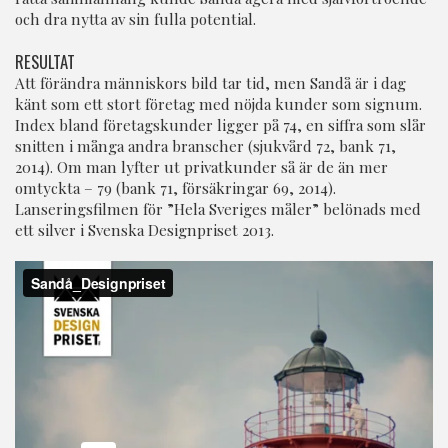
och dra nytta av sin fulla potential.
RESULTAT
Att förändra människors bild tar tid, men Sandå är i dag
känt som ett stort företag med nöjda kunder som signum.
Index bland företagskunder ligger på 74, en siffra som slår
snitten i många andra branscher (sjukvård 72, bank 71,
2014). Om man lyfter ut privatkunder så är de än mer
omtyckta – 79 (bank 71, försäkringar 69, 2014).
Lanseringsfilmen för ”Hela Sveriges måler” belönads med
ett silver i Svenska Designpriset 2013.