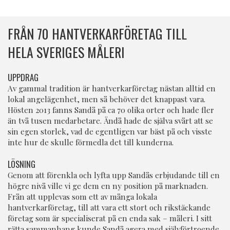
FRÅN 70 HANTVERKARFÖRETAG TILL
HELA SVERIGES MÅLERI
UPPDRAG
Av gammal tradition är hantverkarföretag nästan alltid en
lokal angelägenhet, men så behöver det knappast vara.
Hösten 2013 fanns Sandå på ca 70 olika orter och hade fler
än två tusen medarbetare. Ändå hade de själva svårt att se
sin egen storlek, vad de egentligen var bäst på och visste
inte hur de skulle förmedla det till kunderna.
LÖSNING
Genom att förenkla och lyfta upp Sandås erbjudande till en
högre nivå ville vi ge dem en ny position på marknaden.
Från att upplevas som ett av många lokala
hantverkarföretag, till att vara ett stort och rikstäckande
företag som är specialiserat på en enda sak – måleri. I sitt
rätta sammanhang kunde Sandå agera med självförtroende